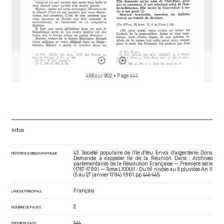
456 sur 802
• Page 444
Infos
43. Société populaire de l’Ile d’Yeu. Envoi d’argenterie. Dons.
RÉFÉRENCE BIBLIOGRAPHIQUE
Demande à s’appeler Ile de la Réunion. Dans : Archives
parlementaires de la Révolution Française — Première série
(1787-1799) — Tome LXXXIII - Du 16 nivôse au 8 pluviôse An II
(5 au 27 janvier 1794)
. 1961. pp. 444-445.
Français
LANGUE PRINCIPALE
2
NOMBRE DE PAGES
444
PREMIÈRE PAGE