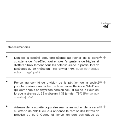
Partager
Table des matières
Don de la société populaire séante au rocher de la sans-
culotterie de l'Isle-Dieu, qui envoie l'argenterie de l'église et
d'effets d'habillement pour les défenseurs de la patrie, lors de
la séance du 29 nivôse an II (18 janvier 1794)
[Don patriotique
et hommage]
p.444
Renvoi au comité de division de la pétition de la société
populaire séante au rocher de la sans-culotterie de l'Isle-Dieu,
qui demande à changer son nom en celui d'Isle-de-la-Réunion,
lors de la séance du 29 nivôse an II (18 janvier 1794)
[Renvoi aux
comités]
p.444
Adresse de la société populaire séante au rocher de la sans-
culotterie de l'Isle-Dieu, qui annonce la remise des lettres de
prêtrise du curé Cadou et l'envoi en don patriotique de