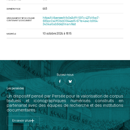
445
DERNIÈRE PAGE
https://iiif.persee.fr/b0e2cf11-597c-427d-8ac7-
URI DU MANIFEST IIIF DU VOLUME
CONTENANT LE DOCUMENT
68bcc0acf13b/d3944ed5-671e-4a4c-b964-
3404a6ab9de2/manifest
10 octobre 2024 à 18:15
MODIFIÉ LE
Suivez-nous
Les perséides
Un dispositif pensé par Persée pour la valorisation de corpus
textuels et iconographiques numérisés construits en
partenariat avec des équipes de recherche et des institutions
documentaires.
En savoir plus