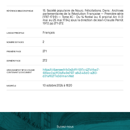
15. Société populaire de Nouic. Félicitations. Dans : Archives
RÉFÉRENCE BIBLIOGRAPHIQUE
parlementaires de la Révolution Française — Première série
(1787-1799) — Tome XC - Du 14 floréal au 6 prairial An II (3
mai au 25 mai 1794)
, sous la direction de Jean-Claude Perrot.
1972. pp. 271-272.
Français
LANGUE PRINCIPALE
2
NOMBRE DE PAGES
271
PREMIÈRE PAGE
272
DERNIÈRE PAGE
https://iiif.persee.fr/b0e2cf11-597c-427d-8ac7-
URI DU MANIFEST IIIF DU VOLUME
CONTENANT LE DOCUMENT
68bcc0acf13b/8a9e7f27-a845-46d0-a283-
d31af6277e3d/manifest
10 octobre 2024 à 18:20
MODIFIÉ LE
Suivez-nous