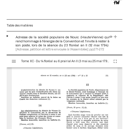
Table des matières
Adresse de la société populaire de Nouic (Haute-Vienne) qui
rend hommage à l'énergie de la Convention et l'invite à rester à
son poste, lors de la séance du 23 floréal an II (12 mai 1794)
[Adresse, pétition et lettre envoyée à l’Assemblée]
pp.271-272
V
Tome XC - Du 14 floréal au 6 prairial An II (3 mai au 25 mai 1794)
i
s
u
a
l
i
s
e
u
r
M
i
r