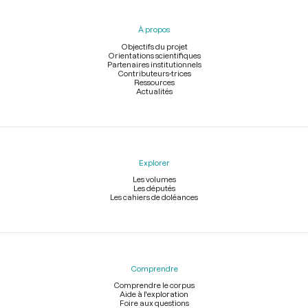
du
pied
À propos
de
page
Objectifs du projet
Orientations scientifiques
Partenaires institutionnels
Contributeurs-trices
Ressources
Actualités
Explorer
Les volumes
Les députés
Les cahiers de doléances
Comprendre
Comprendre le corpus
Aide à l'exploration
Foire aux questions