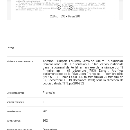
268 sur 835
• Page 261
Infos
Antoine François Fourcroy, Antoine Claire Thibaudeau.
RÉFÉRENCE BIBLIOGRAPHIQUE
Compte rendu de la discussion sur l'éducation nationale
dans le Journal de Perlet, en annexe de la séance du 19
frimaire an II (9 décembre 1793). Dans : Archives
parlementaires de la Révolution Française — Première série
(1787-1799) — Tome LXXXI - Du 16 frimaire au 29 frimaire an
II (6 décembre au 19 décembre 1793)
, sous la direction de
Lodoïs Lataste. 1913. pp. 261-262.
Français
LANGUE PRINCIPALE
2
NOMBRE DE PAGES
261
PREMIÈRE PAGE
262
DERNIÈRE PAGE
Discussion
TYPOLOGIE DOCUMENTAIRE