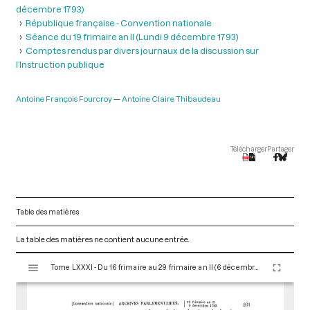
décembre 1793)
République française - Convention nationale
Séance du 19 frimaire an II (Lundi 9 décembre 1793)
Comptes rendus par divers journaux de la discussion sur
l’Instruction publique
Antoine François Fourcroy
Antoine Claire Thibaudeau
Télécharger
Partager
Table des matières
La table des matières ne contient aucune entrée.
V
Tome LXXXI - Du 16 frimaire au 29 frimaire an II (6 décembre au 19 décembre 1793)
i
s
u