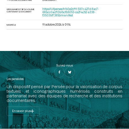
https://iiif.persee.fr/b0e2cf11-597c-427d-8ac7-
URI DU MANIFEST IIIF DU VOLUME
CONTENANT LE DOCUMENT
68bcc0acf13b/bcfb5053-c42f-4c52-a338-
f3503bf7385b/manifest
11 octobre 2024 à 01:14
MODIFIÉ LE
Suivez-nous
Les perséides
Un dispositif pensé par Persée pour la valorisation de corpus
textuels et iconographiques numérisés construits en
partenariat avec des équipes de recherche et des institutions
documentaires.
En savoir plus