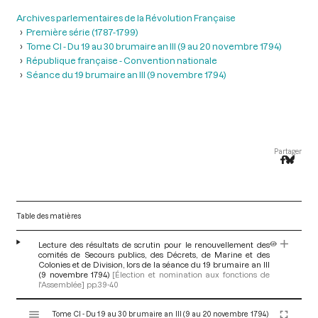
Archives parlementaires de la Révolution Française
Première série (1787-1799)
Tome CI - Du 19 au 30 brumaire an III (9 au 20 novembre 1794)
République française - Convention nationale
Séance du 19 brumaire an III (9 novembre 1794)
Partager
Table des matières
Lecture des résultats de scrutin pour le renouvellement des
comités de Secours publics, des Décrets, de Marine et des
Colonies et de Division, lors de la séance du 19 brumaire an III
(9 novembre 1794)
[Élection et nomination aux fonctions de
l'Assemblée]
pp.39-40
V
Tome CI - Du 19 au 30 brumaire an III (9 au 20 novembre 1794)