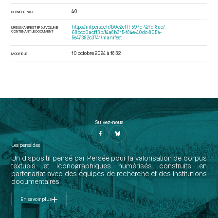
40
DERNIÈRE PAGE
https://iiif.persee.fr/b0e2cf11-597c-427d-8ac7-
URI DU MANIFEST IIIF DU VOLUME
CONTENANT LE DOCUMENT
68bcc0acf13b/f4a8b315-184e-40dc-805a-
5e47382c3741/manifest
10 octobre 2024 à 18:32
MODIFIÉ LE
Suivez-nous
Les perséides
Un dispositif pensé par Persée pour la valorisation de corpus
textuels et iconographiques numérisés construits en
partenariat avec des équipes de recherche et des institutions
documentaires.
En savoir plus