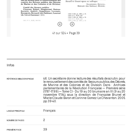
41 sur 524
• Page 39
Infos
46. Un secrétaire donne lecture des résultats de scrutin pour
RÉFÉRENCE BIBLIOGRAPHIQUE
le renouvellement des comités de Secours publics, des Décrets,
de Marine et des Colonies et de Division. Dans : Archives
parlementaires de la Révolution Française — Première série
(1787-1799) — Tome CI - Du 19 au 30 brumaire an III (9 au 20
novembre 1794)
, sous la direction de Françoise Brunel et
Marie-Claude Baron et Corinne Gomez-Le Chevanton. 2005.
pp. 39-40.
Français
LANGUE PRINCIPALE
2
NOMBRE DE PAGES
39
PREMIÈRE PAGE