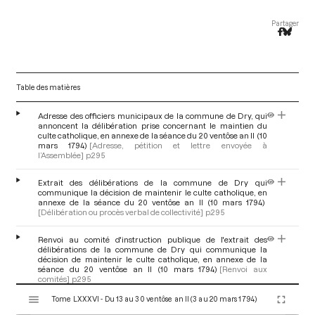
Partager
Table des matières
Adresse des officiers municipaux de la commune de Dry, qui
annoncent la délibération prise concernant le maintien du
culte catholique, en annexe de la séance du 20 ventôse an II (10
mars 1794)
[Adresse, pétition et lettre envoyée à
l’Assemblée]
p.295
Extrait des délibérations de la commune de Dry qui
communique la décision de maintenir le culte catholique, en
annexe de la séance du 20 ventôse an II (10 mars 1794)
[Délibération ou procès verbal de collectivité]
p.295
Renvoi au comité d'instruction publique de l'extrait des
délibérations de la commune de Dry qui communique la
décision de maintenir le culte catholique, en annexe de la
séance du 20 ventôse an II (10 mars 1794)
[Renvoi aux
comités]
p.295
V
Tome LXXXVI - Du 13 au 30 ventôse an II (3 au 20 mars 1794)
i