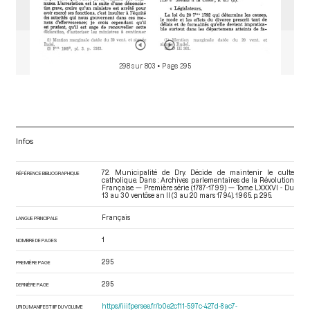
298 sur 803
• Page 295
Infos
72. Municipalité de Dry. Décide de maintenir le culte
RÉFÉRENCE BIBLIOGRAPHIQUE
catholique. Dans : Archives parlementaires de la Révolution
Française — Première série (1787-1799) — Tome LXXXVI - Du
13 au 30 ventôse an II (3 au 20 mars 1794)
. 1965. p. 295.
Français
LANGUE PRINCIPALE
1
NOMBRE DE PAGES
295
PREMIÈRE PAGE
295
DERNIÈRE PAGE
https://iiif.persee.fr/b0e2cf11-597c-427d-8ac7-
URI DU MANIFEST IIIF DU VOLUME