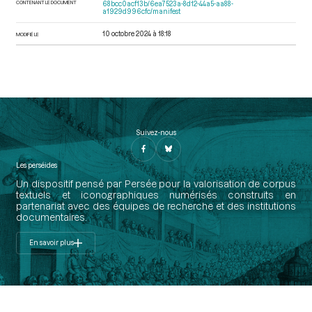
CONTENANT LE DOCUMENT
68bcc0acf13b/6ea7523a-8d12-44a5-aa88-
a1929d996cfc/manifest
10 octobre 2024 à 18:18
MODIFIÉ LE
Suivez-nous
Les perséides
Un dispositif pensé par Persée pour la valorisation de corpus
textuels et iconographiques numérisés construits en
partenariat avec des équipes de recherche et des institutions
documentaires.
En savoir plus