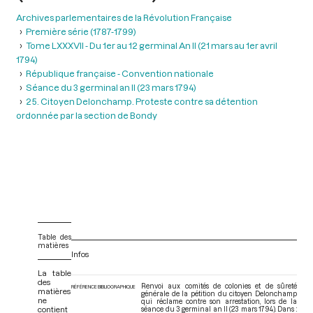
Archives parlementaires de la Révolution Française
Première série (1787-1799)
Tome LXXXVII - Du 1er au 12 germinal An II (21 mars au 1er avril
1794)
République française - Convention nationale
Séance du 3 germinal an II (23 mars 1794)
25. Citoyen Delonchamp. Proteste contre sa détention
ordonnée par la section de Bondy
Table des
matières
Infos
La table
des
Renvoi aux comités de colonies et de sûreté
RÉFÉRENCE BIBLIOGRAPHIQUE
matières
générale de la pétition du citoyen Delonchamp
ne
qui réclame contre son arrestation, lors de la
contient
séance du 3 germinal an II (23 mars 1794). Dans :