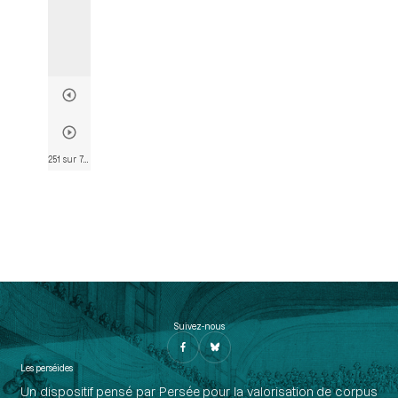
251 sur 763
• Page 250
Suivez-nous
Les perséides
Un dispositif pensé par Persée pour la valorisation de corpus