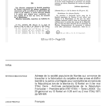
525 sur 613
• Page 525
Infos
Adresse de la société populaire de Nantes qui annonce de
RÉFÉRENCE BIBLIOGRAPHIQUE
travailler à la fabrication du salpêtre et des armes et d'offrir
bientôt à la patrie une frégate pour combattre les ennemis de
la République, lors de la séance du 12 floréal an II (1er mai
1794). Dans : Archives parlementaires de la Révolution
Française — Première série (1787-1799) — Tome LXXXIX - Du
29 germinal au 13 floréal an II (18 avril au 2 mai 1794)
. 1971.
pp. 525-526.
Français
LANGUE PRINCIPALE