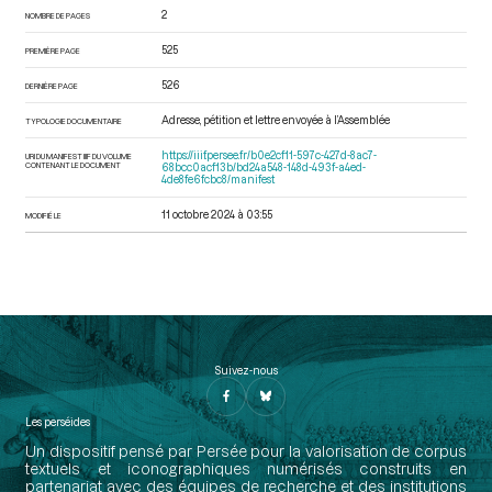
2
NOMBRE DE PAGES
525
PREMIÈRE PAGE
526
DERNIÈRE PAGE
Adresse, pétition et lettre envoyée à l’Assemblée
TYPOLOGIE DOCUMENTAIRE
https://iiif.persee.fr/b0e2cf11-597c-427d-8ac7-
URI DU MANIFEST IIIF DU VOLUME
CONTENANT LE DOCUMENT
68bcc0acf13b/bd24a548-148d-493f-a4ed-
4de8fe6fcbc8/manifest
11 octobre 2024 à 03:55
MODIFIÉ LE
Suivez-nous
Les perséides
Un dispositif pensé par Persée pour la valorisation de corpus
textuels et iconographiques numérisés construits en
partenariat avec des équipes de recherche et des institutions