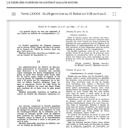
La table des matières ne contient aucune entrée.
V
Tome LXXXIX - Du 29 germinal au 13 floréal an II (18 avril au 2 mai 1794)
i
s
u
a
l
i
s
e
u
r
M
i
r
a
d
o
r