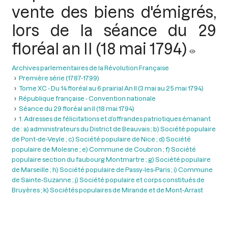
vente des biens d'émigrés,
lors de la séance du 29
floréal an II (18 mai 1794)
Archives parlementaires de la Révolution Française
Première série (1787-1799)
Tome XC - Du 14 floréal au 6 prairial An II (3 mai au 25 mai 1794)
République française - Convention nationale
Séance du 29 floréal an II (18 mai 1794)
1. Adresses de félicitations et d’offrandes patriotiques émanant
de : a) administrateurs du District de Beauvais ; b) Société populaire
de Pont-de-Veyle ; c) Société populaire de Nice ; d) Société
populaire de Molesne ; e) Commune de Coubron ; f) Société
populaire section du faubourg Montmartre ; g) Société populaire
de Marseille ; h) Société populaire de Passy-les-Paris ; i) Commune
de Sainte-Suzanne ; j) Société populaire et corps constitués de
Bruyères ; k) Sociétés populaires de Mirande et de Mont-Arrast