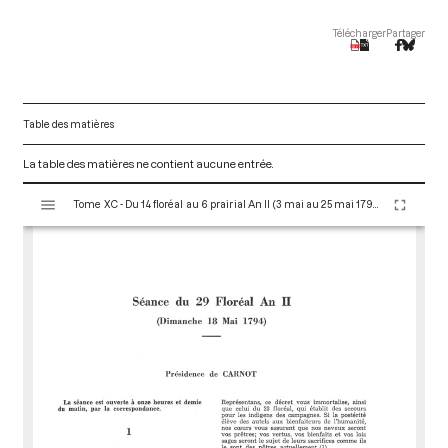
Télécharger
Partager
Table des matières
La table des matières ne contient aucune entrée.
V
Tome XC - Du 14 floréal au 6 prairial An II (3 mai au 25 mai 1794)
i
s
u
a
l
i
s
e
u
r
M
i
r