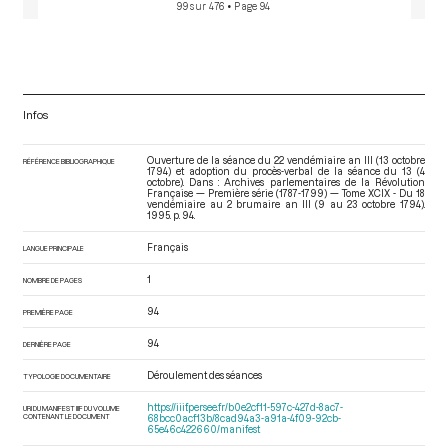
99 sur 476
• Page 94
Infos
Ouverture de la séance du 22 vendémiaire an III (13 octobre
RÉFÉRENCE BIBLIOGRAPHIQUE
1794) et adoption du procès-verbal de la séance du 13 (4
octobre). Dans : Archives parlementaires de la Révolution
Française — Première série (1787-1799) — Tome XCIX - Du 18
vendémiaire au 2 brumaire an III (9 au 23 octobre 1794)
.
1995. p. 94.
Français
LANGUE PRINCIPALE
1
NOMBRE DE PAGES
94
PREMIÈRE PAGE
94
DERNIÈRE PAGE
Déroulement des séances
TYPOLOGIE DOCUMENTAIRE
https://iiif.persee.fr/b0e2cf11-597c-427d-8ac7-
URI DU MANIFEST IIIF DU VOLUME
CONTENANT LE DOCUMENT
68bcc0acf13b/8cad94a3-a91a-4f09-92cb-
65e46c422660/manifest