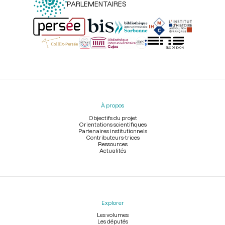
PARLEMENTAIRES
Menu
du
pied
À propos
de
page
Objectifs du projet
Orientations scientifiques
Partenaires institutionnels
Contributeurs-trices
Ressources
Actualités
Explorer
Les volumes
Les députés