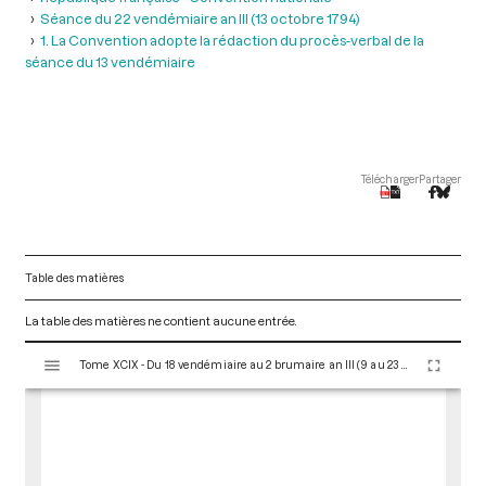
Séance du 22 vendémiaire an III (13 octobre 1794)
1. La Convention adopte la rédaction du procès-verbal de la
séance du 13 vendémiaire
Télécharger
Partager
Table des matières
La table des matières ne contient aucune entrée.
V
Tome XCIX - Du 18 vendémiaire au 2 brumaire an III (9 au 23 octobre 1794)
i
s
u
a
l
i