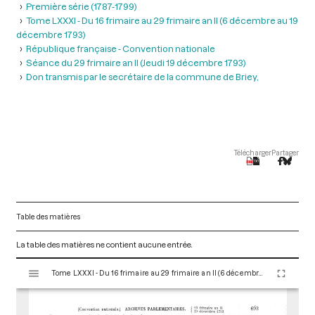
Première série (1787-1799)
Tome LXXXI - Du 16 frimaire au 29 frimaire an II (6 décembre au 19
décembre 1793)
République française - Convention nationale
Séance du 29 frimaire an II (Jeudi 19 décembre 1793)
Don transmis par le secrétaire de la commune de Briey,
Télécharger
Partager
Table des matières
La table des matières ne contient aucune entrée.
V
Tome LXXXI - Du 16 frimaire au 29 frimaire an II (6 décembre au 19 décembre 1793)
i
s
u