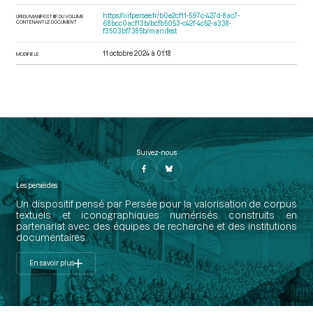
https://iiif.persee.fr/b0e2cf11-597c-427d-8ac7-
URI DU MANIFEST IIIF DU VOLUME
CONTENANT LE DOCUMENT
68bcc0acf13b/bcfb5053-c42f-4c52-a338-
f3503bf7385b/manifest
11 octobre 2024 à 01:18
MODIFIÉ LE
Suivez-nous
Les perséides
Un dispositif pensé par Persée pour la valorisation de corpus
textuels et iconographiques numérisés construits en
partenariat avec des équipes de recherche et des institutions
documentaires.
En savoir plus