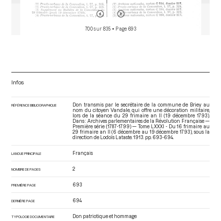
700 sur 835
• Page 693
Infos
Don transmis par le secrétaire de la commune de Briey au
RÉFÉRENCE BIBLIOGRAPHIQUE
nom du citoyen Vandale, qui offre une décoration militaire,
lors de la séance du 29 frimaire an II (19 décembre 1793).
Dans : Archives parlementaires de la Révolution Française —
Première série (1787-1799) — Tome LXXXI - Du 16 frimaire au
29 frimaire an II (6 décembre au 19 décembre 1793)
, sous la
direction de Lodoïs Lataste. 1913. pp. 693-694.
Français
LANGUE PRINCIPALE
2
NOMBRE DE PAGES
693
PREMIÈRE PAGE
694
DERNIÈRE PAGE
Don patriotique et hommage
TYPOLOGIE DOCUMENTAIRE