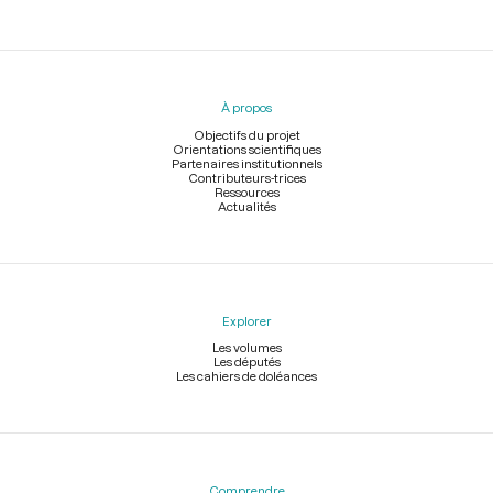
Menu
du
pied
À propos
de
page
Objectifs du projet
Orientations scientifiques
Partenaires institutionnels
Contributeurs-trices
Ressources
Actualités
Explorer
Les volumes
Les députés
Les cahiers de doléances
Comprendre