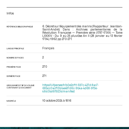
Infos
6. Décret sur l’équipement des marins (Rapporteur : Jeanbon-
RÉFÉRENCE BIBLIOGRAPHIQUE
Saint-André). Dans : Archives parlementaires de la
Révolution Française — Première série (1787-1799) — Tome
LXXXIV - Du 9 au 25 pluviôse An II (28 janvier au 13 février
1794)
. 1962. pp. 270-271.
Français
LANGUE PRINCIPALE
2
NOMBRE DE PAGES
270
PREMIÈRE PAGE
271
DERNIÈRE PAGE
https://iiif.persee.fr/b0e2cf11-597c-427d-8ac7-
URI DU MANIFEST IIIF DU VOLUME
CONTENANT LE DOCUMENT
68bcc0acf13b/ae487d6c-9b4a-4d68-9f3e-
4640bd6f9234/manifest
10 octobre 2024 à 18:16
MODIFIÉ LE