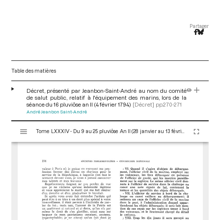
Partager
Table des matières
Décret, présenté par Jeanbon-Saint-André au nom du comité
de salut public, relatif à l'équipement des marins, lors de la
séance du 16 pluviôse an II (4 février 1794)
[Décret]
pp.270-271
André Jeanbon Saint-André
V
Tome LXXXIV - Du 9 au 25 pluviôse An II (28 janvier au 13 février 1794)
i
s
u
a
l
i
s
e
u
r