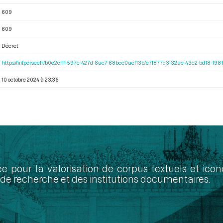
609
609
Décret
https://iiif.persee.fr/b0e2cf11-597c-427d-8ac7-68bcc0acf13b/e7f877d3-32ae-43c2-bd18-19
10 octobre 2024 à 23:36
ée pour la valorisation de corpus textuels et ic
de recherche et des institutions documentaires.