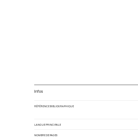
Infos
RÉFÉRENCE BIBLIOGRAPHIQUE
LANGUE PRINCIPALE
NOMBRE DE PAGES