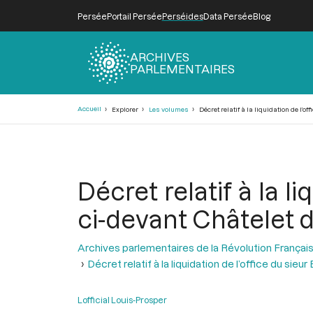
Persée
Portail Persée
Perséides
Data Persée
Blog
ARCHIVES
PARLEMENTAIRES
Fil
Accueil
Explorer
Les volumes
Décret relatif à la liquidation de l’of
d'Ariane
Décret relatif à la l
ci-devant Châtelet de
Archives parlementaires de la Révolution Françai
Décret relatif à la liquidation de l’office du sieu
Lofficial Louis-Prosper