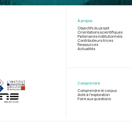
À propos
Objectifs du projet
Orientations scientifiques
Partenaires institutionnels
Contributeurs-trices
Ressources
Actualités
Menu
du
pied
de
Comprendre
page
Comprendre le corpus
Aide à l'exploration
Foire aux questions