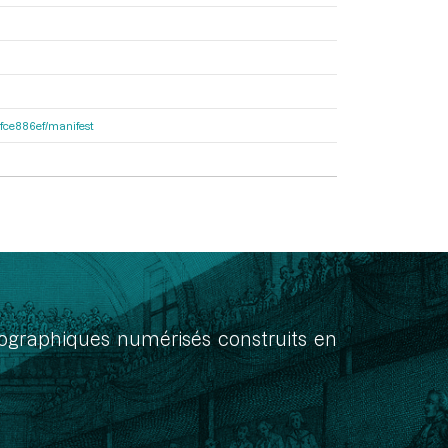
81fce886ef/manifest
onographiques numérisés construits en