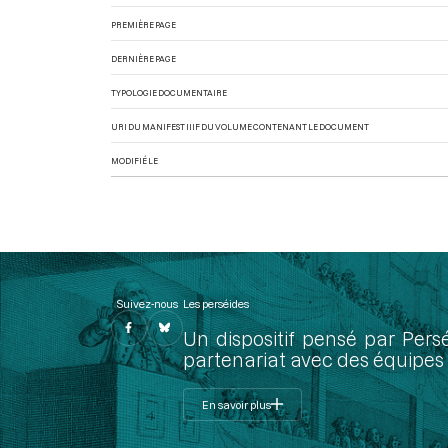
PREMIÈRE PAGE
DERNIÈRE PAGE
TYPOLOGIE DOCUMENTAIRE
URI DU MANIFEST IIIF DU VOLUME CONTENANT LE DOCUMENT
MODIFIÉ LE
Suivez-nous
Les perséides
Un dispositif pensé par Pers
partenariat avec des équipes 
En savoir plus