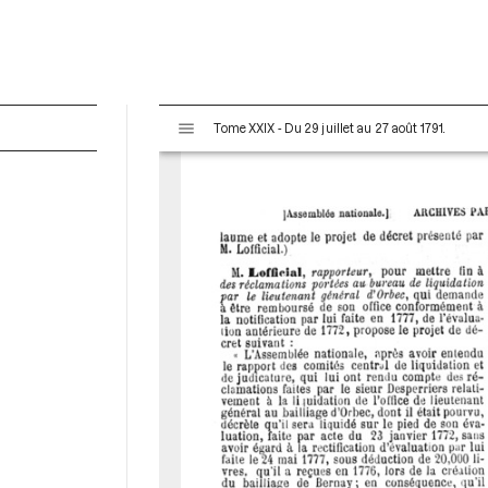
V
Tome XXIX - Du 29 juillet au 27 août 1791.
i
s
u
a
l
i
s
e
u
r
M
i
r
a
d
o