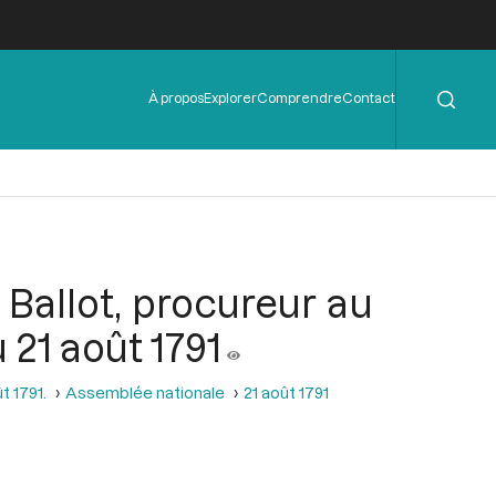
Rechercher
Menu
À propos
Explorer
Comprendre
Contact
de
l'en-
tête
r Ballot, procureur au
 21 août 1791
t 1791.
Assemblée nationale
21 août 1791