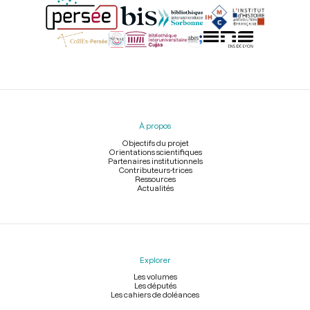
Menu
du
pied
À propos
de
page
Objectifs du projet
Orientations scientifiques
Partenaires institutionnels
Contributeurs-trices
Ressources
Actualités
Explorer
Les volumes
Les députés
Les cahiers de doléances