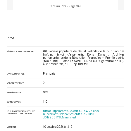
109 sur 790
• Page 109
Infos
60. Société populaire de Sarlat. Félicite de la punition des
RÉFÉRENCE BIBLIOGRAPHIQUE
traîtres. Envoi d’argenterie. Dons. Dans : Archives
parlementaires de la Révolution Française — Première série
(1787-1799) — Tome LXXXVIII - Du 13 au 28 germinal an II (2
au 17 avril 1794)
. 1969. pp. 109-110.
Français
LANGUE PRINCIPALE
2
NOMBRE DE PAGES
109
PREMIÈRE PAGE
110
DERNIÈRE PAGE
https://iiif.persee.fr/b0e2cf11-597c-427d-8ac7-
URI DU MANIFEST IIIF DU VOLUME
CONTENANT LE DOCUMENT
68bcc0acf13b/eba55ff1-eb11-4545-8d43-
d017906149b5/manifest
10 octobre 2024 à 18:19
MODIFIÉ LE