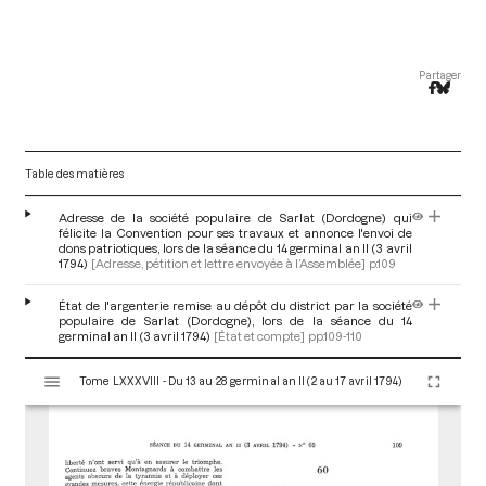
Partager
Table des matières
Adresse de la société populaire de Sarlat (Dordogne) qui
félicite la Convention pour ses travaux et annonce l'envoi de
dons patriotiques, lors de la séance du 14 germinal an II (3 avril
1794)
[Adresse, pétition et lettre envoyée à l’Assemblée]
p.109
État de l'argenterie remise au dépôt du district par la société
populaire de Sarlat (Dordogne), lors de la séance du 14
germinal an II (3 avril 1794)
[État et compte]
pp.109-110
V
Tome LXXXVIII - Du 13 au 28 germinal an II (2 au 17 avril 1794)
i
s
u
a
l