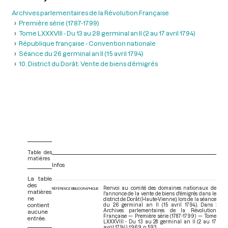
Archives parlementaires de la Révolution Française
Première série (1787-1799)
Tome LXXXVIII - Du 13 au 28 germinal an II (2 au 17 avril 1794)
République française - Convention nationale
Séance du 26 germinal an II (15 avril 1794)
10. District du Dorât. Vente de biens d’émigrés
Table des
matières
Infos
La table
des
Renvoi au comité des domaines nationaux de
RÉFÉRENCE BIBLIOGRAPHIQUE
matières
l'annonce de la vente de biens d'émigrés dans le
ne
district de Dorât (Haute-Vienne), lors de la séance
contient
du 26 germinal an II (15 avril 1794). Dans :
Archives parlementaires de la Révolution
aucune
Française — Première série (1787-1799) — Tome
entrée.
LXXXVIII - Du 13 au 28 germinal an II (2 au 17
avril 1794)
. 1969. p. 593.