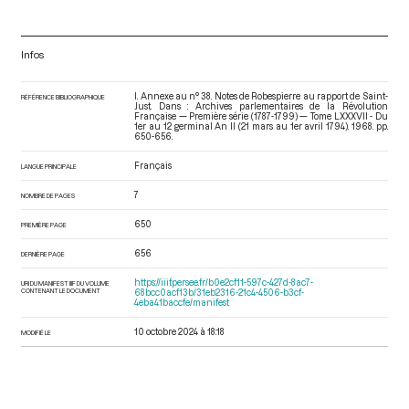
Infos
I. Annexe au n° 38. Notes de Robespierre au rapport de Saint-
RÉFÉRENCE BIBLIOGRAPHIQUE
Just. Dans : Archives parlementaires de la Révolution
Française — Première série (1787-1799) — Tome LXXXVII - Du
1er au 12 germinal An II (21 mars au 1er avril 1794)
. 1968. pp.
650-656.
Français
LANGUE PRINCIPALE
7
NOMBRE DE PAGES
650
PREMIÈRE PAGE
656
DERNIÈRE PAGE
https://iiif.persee.fr/b0e2cf11-597c-427d-8ac7-
URI DU MANIFEST IIIF DU VOLUME
CONTENANT LE DOCUMENT
68bcc0acf13b/31eb2316-21c4-4506-b3cf-
4eba41baccfe/manifest
10 octobre 2024 à 18:18
MODIFIÉ LE