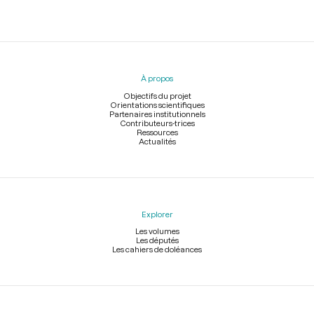
Menu
du
pied
À propos
de
page
Objectifs du projet
Orientations scientifiques
Partenaires institutionnels
Contributeurs-trices
Ressources
Actualités
Explorer
Les volumes
Les députés
Les cahiers de doléances