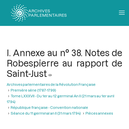
ARCHIVES
PARLEMENTAIRES
Fil
d'Ariane
I. Annexe au n° 38. Notes de
Robespierre au rapport de
Saint-Just
Archives parlementaires de la Révolution Française
Première série (1787-1799)
Tome LXXXVII - Du 1er au 12 germinal An II (21 mars au 1er avril
1794)
République française - Convention nationale
Séance du 11 germinal an II (31 mars 1794)
Pièces annexes