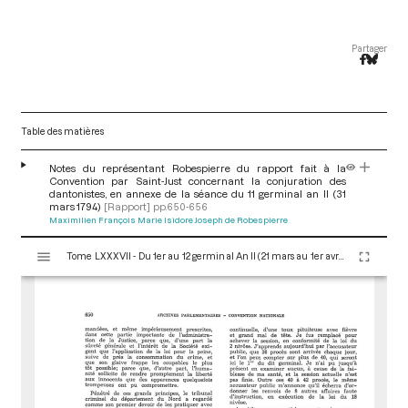
Partager
Table des matières
Notes du représentant Robespierre du rapport fait à la
Convention par Saint-Just concernant la conjuration des
dantonistes, en annexe de la séance du 11 germinal an II (31
mars 1794)
[Rapport]
pp.650-656
Maximilien François Marie Isidore Joseph de Robespierre
V
Tome LXXXVII - Du 1er au 12 germinal An II (21 mars au 1er avril 1794)
i
s
u
a
l
i
s
e
u