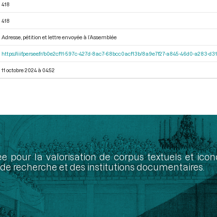
418
418
Adresse, pétition et lettre envoyée à l’Assemblée
https://iiif.persee.fr/b0e2cf11-597c-427d-8ac7-68bcc0acf13b/8a9e7f27-a845-46d0-a283-d
11 octobre 2024 à 04:52
ée pour la valorisation de corpus textuels et ic
de recherche et des institutions documentaires.