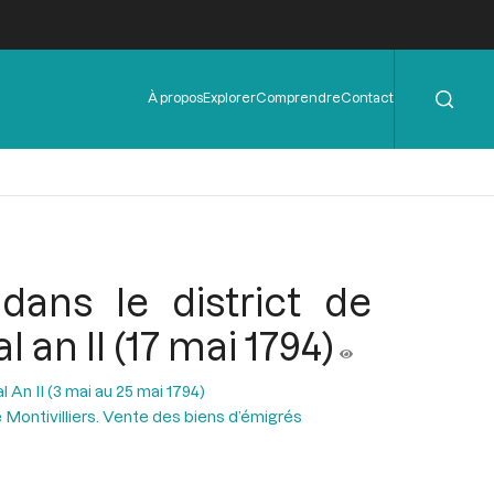
Rechercher
Menu
À propos
Explorer
Comprendre
Contact
de
l'en-
tête
ans le district de
 an II (17 mai 1794)
l An II (3 mai au 25 mai 1794)
e Montivilliers. Vente des biens d’émigrés