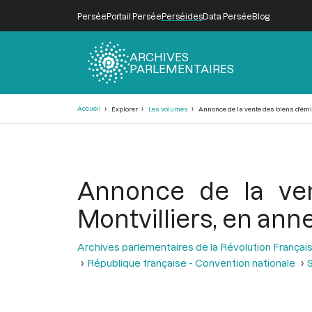
Persée
Portail Persée
Perséides
Data Persée
Blog
ARCHIVES
PARLEMENTAIRES
Fil
Accueil
Explorer
Les volumes
Annonce de la vente des biens d'émigr
d'Ariane
Annonce de la ven
Montvilliers, en anne
Archives parlementaires de la Révolution Françai
République française - Convention nationale
S