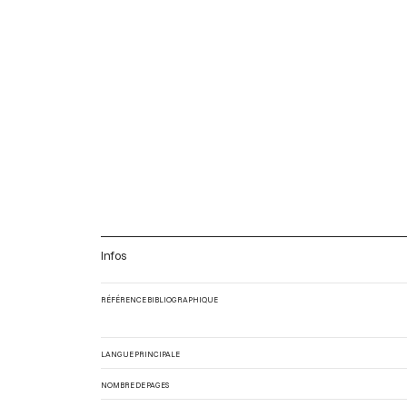
Infos
RÉFÉRENCE BIBLIOGRAPHIQUE
LANGUE PRINCIPALE
NOMBRE DE PAGES