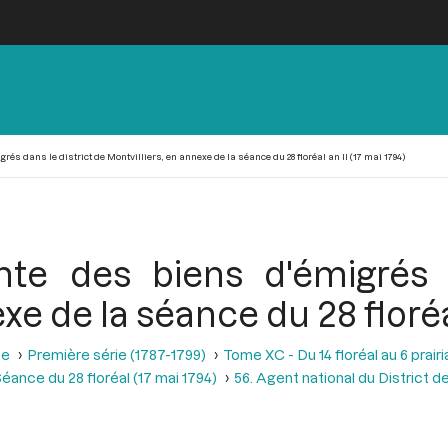
és dans le district de Montvilliers, en annexe de la séance du 28 floréal an II (17 mai 1794)
te des biens d'émigrés d
xe de la séance du 28 floréal
se
Première série (1787-1799)
Tome XC - Du 14 floréal au 6 prairia
éance du 28 floréal (17 mai 1794)
56. Agent national du District d