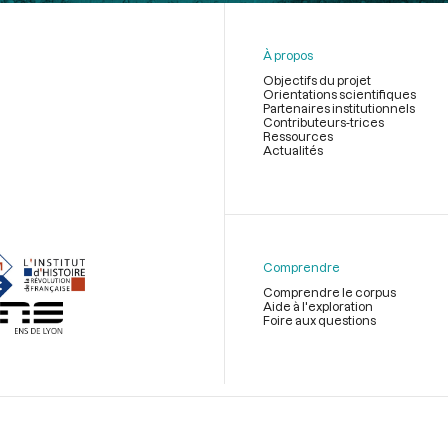
À propos
Objectifs du projet
Orientations scientifiques
Partenaires institutionnels
Contributeurs-trices
Ressources
Actualités
Menu
du
pied
de
Comprendre
page
Comprendre le corpus
Aide à l'exploration
Foire aux questions