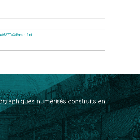
31af6277e3d/manifest
onographiques numérisés construits en