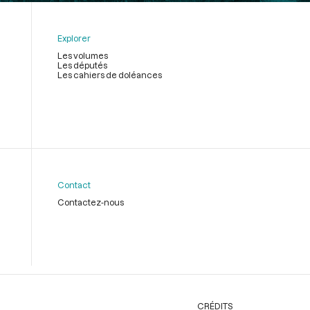
Explorer
Les volumes
Les députés
Les cahiers de doléances
Contact
Contactez-nous
CRÉDITS