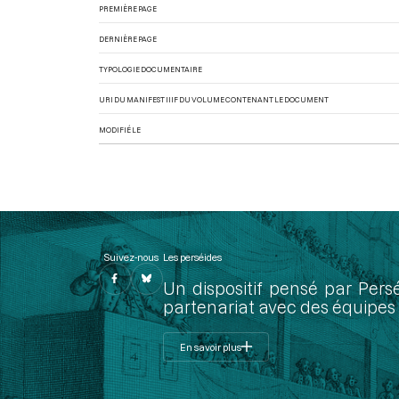
PREMIÈRE PAGE
DERNIÈRE PAGE
TYPOLOGIE DOCUMENTAIRE
URI DU MANIFEST IIIF DU VOLUME CONTENANT LE DOCUMENT
MODIFIÉ LE
Suivez-nous
Les perséides
Un dispositif pensé par Pers
partenariat avec des équipes 
En savoir plus