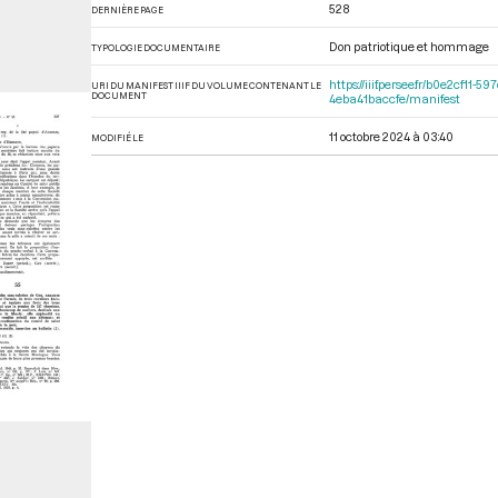
528
DERNIÈRE PAGE
Don patriotique et hommage
TYPOLOGIE DOCUMENTAIRE
https://iiif.persee.fr/b0e2cf1
URI DU MANIFEST IIIF DU VOLUME CONTENANT LE
DOCUMENT
4eba41baccfe/manifest
11 octobre 2024 à 03:40
MODIFIÉ LE