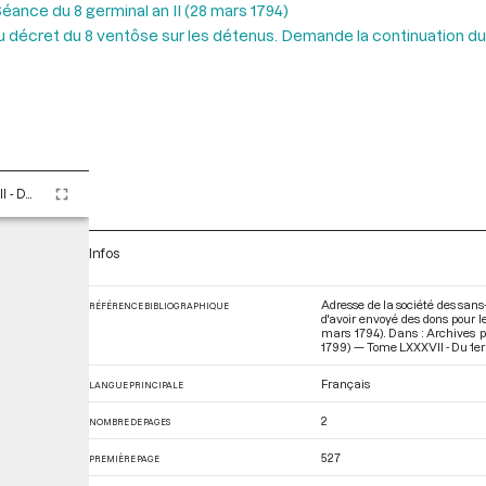
éance du 8 germinal an II (28 mars 1794)
u décret du 8 ventôse sur les détenus. Demande la continuation du 
Tome LXXXVII - Du 1er au 12 germinal An II (21 mars au 1er avril 1794)
Infos
Adresse de la société des sans
RÉFÉRENCE BIBLIOGRAPHIQUE
d'avoir envoyé des dons pour l
mars 1794). Dans : Archives 
1799) — Tome LXXXVII - Du 1er 
Français
LANGUE PRINCIPALE
2
NOMBRE DE PAGES
527
PREMIÈRE PAGE