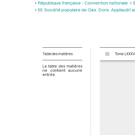
République française - Convention nationale
S
55. Société populaire de Gex. Dons. Applaudit a
V
Table des matières
i
s
La table des matières
u
ne contient aucune
entrée.
a
l
i
s
e
u
r
M
i
r