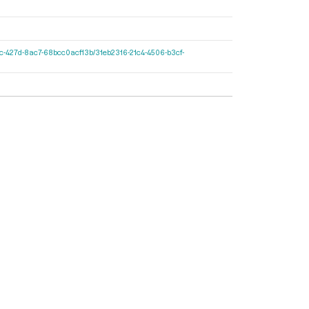
1-597c-427d-8ac7-68bcc0acf13b/31eb2316-21c4-4506-b3cf-