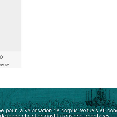
age 527
ée pour la valorisation de corpus textuels et ic
de recherche et des institutions documentaires.