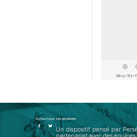
528 sur 763
• P
Suivez-nous
Les perséides
Un dispositif pensé par Pers
partenariat avec des équipes 