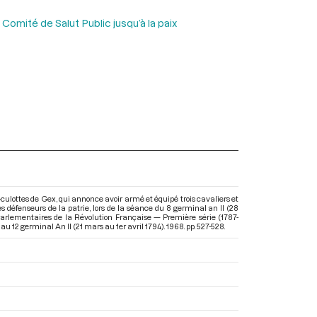
Comité de Salut Public jusqu’à la paix
-culottes de Gex, qui annonce avoir armé et équipé trois cavaliers et
es défenseurs de la patrie, lors de la séance du 8 germinal an II (28
parlementaires de la Révolution Française — Première série (1787-
au 12 germinal An II (21 mars au 1er avril 1794)
. 1968. pp. 527-528.