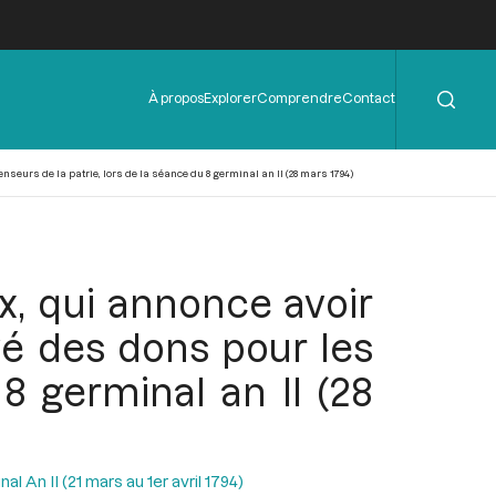
Rechercher
Menu
À propos
Explorer
Comprendre
Contact
de
l'en-
tête
seurs de la patrie, lors de la séance du 8 germinal an II (28 mars 1794)
x, qui annonce avoir
yé des dons pour les
8 germinal an II (28
l An II (21 mars au 1er avril 1794)