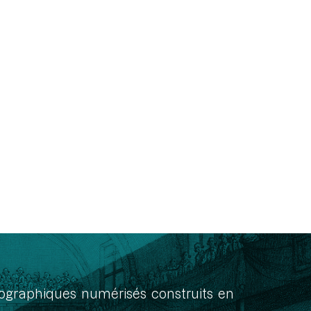
onographiques numérisés construits en