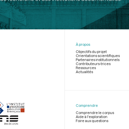
À propos
Objectifs du projet
Orientations scientifiques
Partenaires institutionnels
Contributeurs-trices
Ressources
Actualités
Menu
du
pied
de
Comprendre
page
Comprendre le corpus
Aide à l'exploration
Foire aux questions