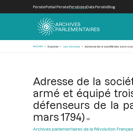
Persée
Portail Persée
Perséides
Data Persée
Blog
ARCHIVES
PARLEMENTAIRES
Fil
Accueil
Explorer
Les volumes
Adresse de la société des sans-culott
d'Ariane
Adresse de la socié
armé et équipé troi
défenseurs de la pa
mars 1794)
Archives parlementaires de la Révolution Françai