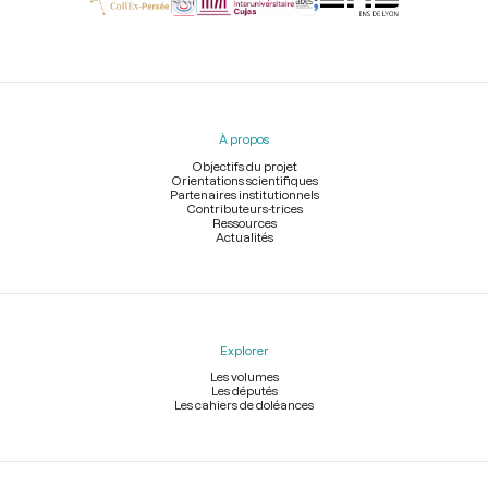
Menu
du
pied
À propos
de
page
Objectifs du projet
Orientations scientifiques
Partenaires institutionnels
Contributeurs-trices
Ressources
Actualités
Explorer
Les volumes
Les députés
Les cahiers de doléances