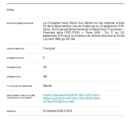
Infos
Le Chapelier Isaac René Guy. Décret sur les notaires, article
RÉFÉRENCE BIBLIOGRAPHIQUE
16 de la 2ème section, lors de la séance du 21 septembre 1791.
Dans : Archives parlementaires de la Révolution Française —
Première série (1787-1799) — Tome XXXI - Du 17 au 30
septembre 1791
, sous la direction de Jérôme Mavidal et Emile
Laurent. 1888. pp. 147-148.
Français
LANGUE PRINCIPALE
2
NOMBRE DE PAGES
147
PREMIÈRE PAGE
148
DERNIÈRE PAGE
Décret
TYPOLOGIE DOCUMENTAIRE
https://iiif.persee.fr/b0e2cf11-597c-427d-8ac7-
URI DU MANIFEST IIIF DU VOLUME
CONTENANT LE DOCUMENT
68bcc0acf13b/43a97ddd-0162-4999-8265-
467fea165028/manifest
10 octobre 2024 à 18:12
MODIFIÉ LE