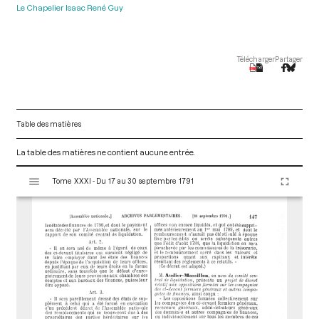
Le Chapelier Isaac René Guy
Télécharger
Partager
Table des matières
La table des matières ne contient aucune entrée.
V
Tome XXXI - Du 17 au 30 septembre 1791
i
s
u
a
l
i
s
e
u
r