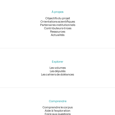
du
pied
À propos
de
page
Objectifs du projet
Orientations scientifiques
Partenaires institutionnels
Contributeurs-trices
Ressources
Actualités
Explorer
Les volumes
Les députés
Les cahiers de doléances
Comprendre
Comprendre le corpus
Aide à l'exploration
Foire aux questions