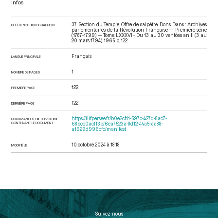
Infos
37. Section du Temple. Offre de salpêtre. Dons. Dans : Archives
RÉFÉRENCE BIBLIOGRAPHIQUE
parlementaires de la Révolution Française — Première série
(1787-1799) — Tome LXXXVI - Du 13 au 30 ventôse an II (3 au
20 mars 1794)
. 1965. p. 122.
Français
LANGUE PRINCIPALE
1
NOMBRE DE PAGES
122
PREMIÈRE PAGE
122
DERNIÈRE PAGE
https://iiif.persee.fr/b0e2cf11-597c-427d-8ac7-
URI DU MANIFEST IIIF DU VOLUME
CONTENANT LE DOCUMENT
68bcc0acf13b/6ea7523a-8d12-44a5-aa88-
a1929d996cfc/manifest
10 octobre 2024 à 18:18
MODIFIÉ LE
Suivez-nous