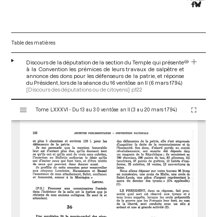
Table des matières
Discours de la députation de la section du Temple qui présente
à la Convention les prémices de leurs travaux de salpêtre et
annonce des dons pour les défenseurs de la patrie, et réponse
du Président, lors de la séance du 16 ventôse an II (6 mars 1794)
[Discours des députations ou de citoyens]
p.122
V
Tome LXXXVI - Du 13 au 30 ventôse an II (3 au 20 mars 1794)
i
s
u
a
l
i
s
e
u
r
M
i