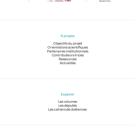
Menu
du
pied
À propos
de
page
Objectifs du projet
Orientations scientifiques
Partenaires institutionnels
Contributeurs-trices
Ressources
Actualités
Explorer
Les volumes
Les députés
Les cahiers de doléances