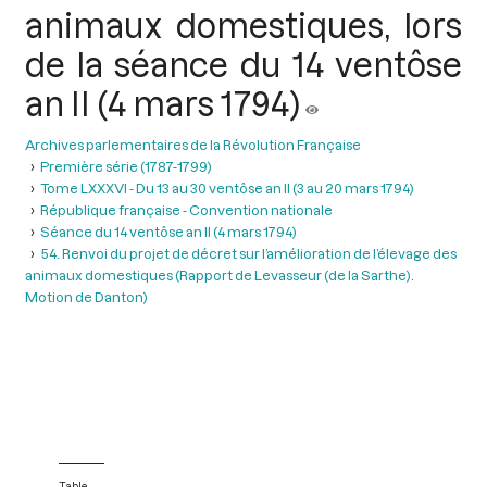
animaux domestiques, lors
de la séance du 14 ventôse
an II (4 mars 1794)
Archives parlementaires de la Révolution Française
Première série (1787-1799)
Tome LXXXVI - Du 13 au 30 ventôse an II (3 au 20 mars 1794)
République française - Convention nationale
Séance du 14 ventôse an II (4 mars 1794)
54. Renvoi du projet de décret sur l’amélioration de l’élevage des
animaux domestiques (Rapport de Levasseur (de la Sarthe).
Motion de Danton)
Table