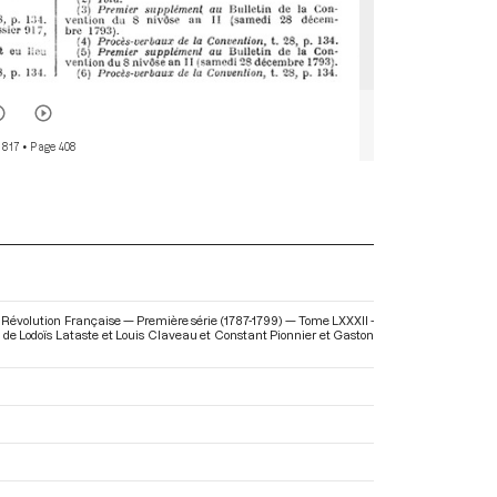
 817
• Page 408
 Révolution Française — Première série (1787-1799) — Tome LXXXII -
on de Lodoïs Lataste et Louis Claveau et Constant Pionnier et Gaston