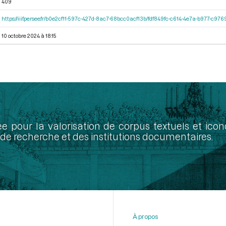
409
https://iiif.persee.fr/b0e2cf11-597c-427d-8ac7-68bcc0acf13b/fdf849fc-c614-4e7a-b977-c97
10 octobre 2024 à 18:15
ée pour la valorisation de corpus textuels et ic
de recherche et des institutions documentaires.
À propos