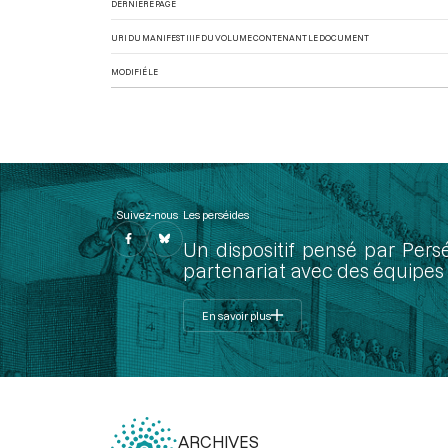
DERNIÈRE PAGE
URI DU MANIFEST IIIF DU VOLUME CONTENANT LE DOCUMENT
MODIFIÉ LE
Suivez-nous
Les perséides
Un dispositif pensé par Pers
partenariat avec des équipes 
En savoir plus
ARCHIVES