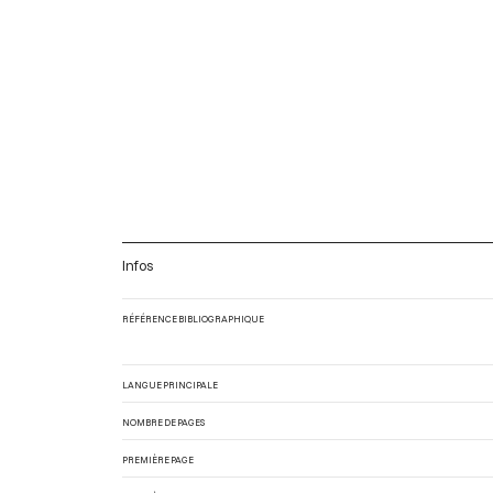
Infos
RÉFÉRENCE BIBLIOGRAPHIQUE
LANGUE PRINCIPALE
NOMBRE DE PAGES
PREMIÈRE PAGE