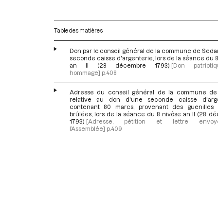
Table des matières
Don par le conseil général de la commune de Seda
seconde caisse d'argenterie, lors de la séance du 
an II (28 décembre 1793)
[Don patrioti
hommage]
p.408
Adresse du conseil général de la commune d
relative au don d'une seconde caisse d'arge
contenant 80 marcs, provenant des guenilles 
brûlées, lors de la séance du 8 nivôse an II (28 
1793)
[Adresse, pétition et lettre env
l’Assemblée]
p.409