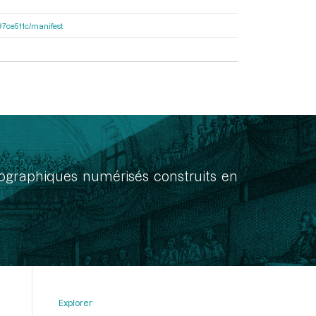
697ce511c/manifest
onographiques numérisés construits en
Explorer