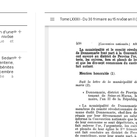
V
Tome LXXXII - Du 30 frimaire au 15 nivôse an II
i
s
n d'une
u
8 nivôse
a
que et
l
i
e Sedan
s
nterie,
e
bénites
décembre
u
oyée à
r
M
i
r
a
d
o
r