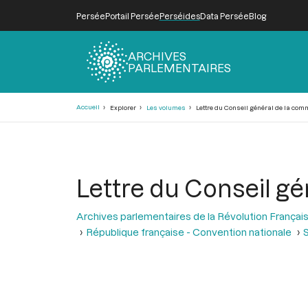
Persée
Portail Persée
Perséides
Data Persée
Blog
ARCHIVES
PARLEMENTAIRES
Fil
Accueil
Explorer
Les volumes
Lettre du Conseil général de la co
d'Ariane
Lettre du Conseil g
Archives parlementaires de la Révolution Françai
République française - Convention nationale
S