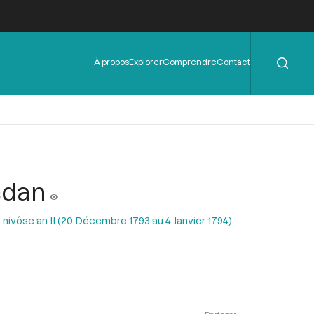
Rechercher
Menu
À propos
Explorer
Comprendre
Contact
de
l'en-
tête
edan
 nivôse an II (20 Décembre 1793 au 4 Janvier 1794)