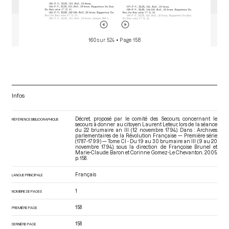
160 sur 524
• Page 158
Infos
Décret, proposé par le comité des Secours, concernant le
RÉFÉRENCE BIBLIOGRAPHIQUE
secours à donner au citoyen Laurent Leteur, lors de la séance
du 22 brumaire an III (12 novembre 1794). Dans : Archives
parlementaires de la Révolution Française — Première série
(1787-1799) — Tome CI - Du 19 au 30 brumaire an III (9 au 20
novembre 1794)
, sous la direction de Françoise Brunel et
Marie-Claude Baron et Corinne Gomez-Le Chevanton. 2005.
p. 158.
Français
LANGUE PRINCIPALE
1
NOMBRE DE PAGES
158
PREMIÈRE PAGE
158
DERNIÈRE PAGE