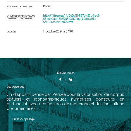
Décret
TYPOLOGIE DOCUMENTAIRE
https://iiif.persee.fr/b0e2cf11-597c-427d-8ac7-
URI DU MANIFEST IIIF DU VOLUME
CONTENANT LE DOCUMENT
68bcc0acf13b/f4a8b315-184e-40dc-805a-
5e47382c3741/manifest
11 octobre 2024 à 07:30
MODIFIÉ LE
Suivez-nous
Les perséides
Un dispositif pensé par Persée pour la valorisation de corpus
textuels et iconographiques numérisés construits en
partenariat avec des équipes de recherche et des institutions
documentaires.
En savoir plus