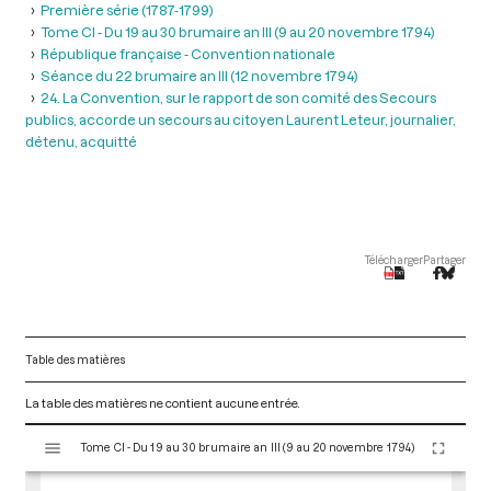
Première série (1787-1799)
Tome CI - Du 19 au 30 brumaire an III (9 au 20 novembre 1794)
République française - Convention nationale
Séance du 22 brumaire an III (12 novembre 1794)
24. La Convention, sur le rapport de son comité des Secours
publics, accorde un secours au citoyen Laurent Leteur, journalier,
détenu, acquitté
Télécharger
Partager
Table des matières
La table des matières ne contient aucune entrée.
V
Tome CI - Du 19 au 30 brumaire an III (9 au 20 novembre 1794)
i
s