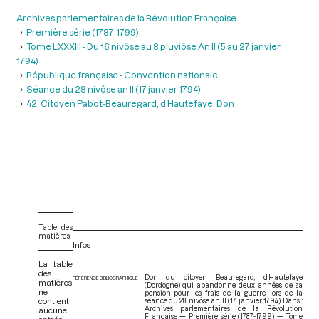
Archives parlementaires de la Révolution Française
Première série (1787-1799)
Tome LXXXIII - Du 16 nivôse au 8 pluviôse An II (5 au 27 janvier
1794)
République française - Convention nationale
Séance du 28 nivôse an II (17 janvier 1794)
42. Citoyen Pabot-Beauregard, d’Hautefaye. Don
Table des
matières
Infos
La table
des
Don du citoyen Beauregard, d'Hautefaye
RÉFÉRENCE BIBLIOGRAPHIQUE
matières
(Dordogne) qui abandonne deux années de sa
ne
pension pour les frais de la guerre, lors de la
contient
séance du 28 nivôse an II (17 janvier 1794). Dans :
Archives parlementaires de la Révolution
aucune
Française — Première série (1787-1799) — Tome