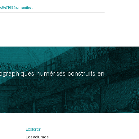
2dac5471694a/manifest
onographiques numérisés construits en
Explorer
Les volumes