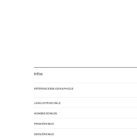
Infos
RÉFÉRENCE BIBLIOGRAPHIQUE
LANGUE PRINCIPALE
NOMBRE DE PAGES
PREMIÈRE PAGE
DERNIÈRE PAGE