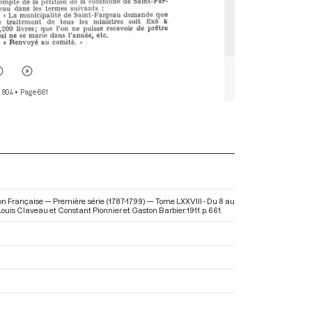
 804
• Page 661
on Française — Première série (1787-1799) — Tome LXXVIII - Du 8 au
 Louis Claveau et Constant Pionnier et Gaston Barbier. 1911. p. 661.