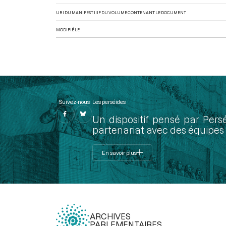
URI DU MANIFEST IIIF DU VOLUME CONTENANT LE DOCUMENT
MODIFIÉ LE
Suivez-nous
Les perséides
Un dispositif pensé par Pers
partenariat avec des équipes 
En savoir plus
ARCHIVES
PARLEMENTAIRES