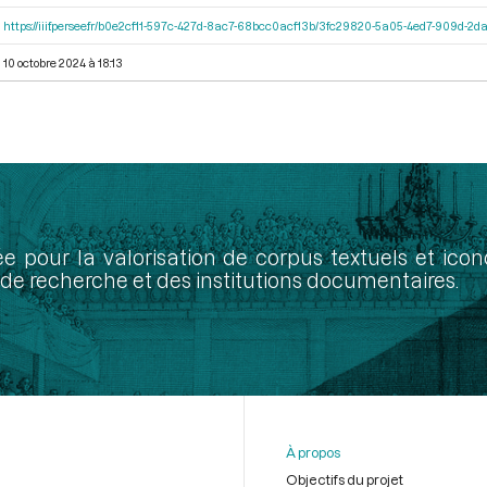
https://iiif.persee.fr/b0e2cf11-597c-427d-8ac7-68bcc0acf13b/3fc29820-5a05-4ed7-909d-
10 octobre 2024 à 18:13
ée pour la valorisation de corpus textuels et ic
de recherche et des institutions documentaires.
À propos
Objectifs du projet