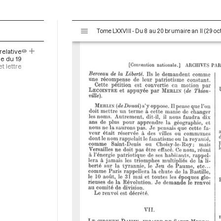
V
Tome LXXVIII - Du 8 au 20 brumaire an II (29 o
i
s
elative
u
ce du 19
a
t lettre
l
i
s
e
u
r
M
i
r
a
d
o
r