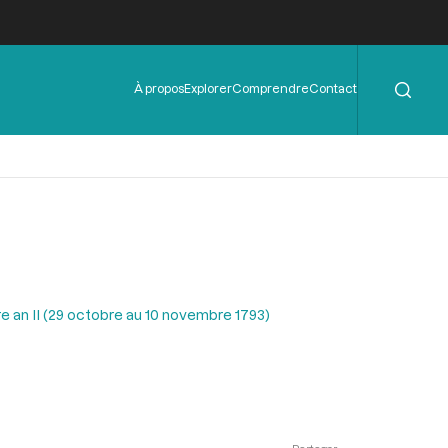
Rechercher
Menu
À propos
Explorer
Comprendre
Contact
de
l'en-
tête
e an II (29 octobre au 10 novembre 1793)