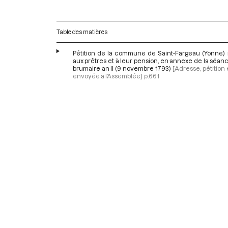
Table des matières
Pétition de la commune de Saint-Fargeau (Yonne) r
aux prêtres et à leur pension, en annexe de la séan
brumaire an II (9 novembre 1793)
[Adresse, pétition e
envoyée à l’Assemblée]
p.661