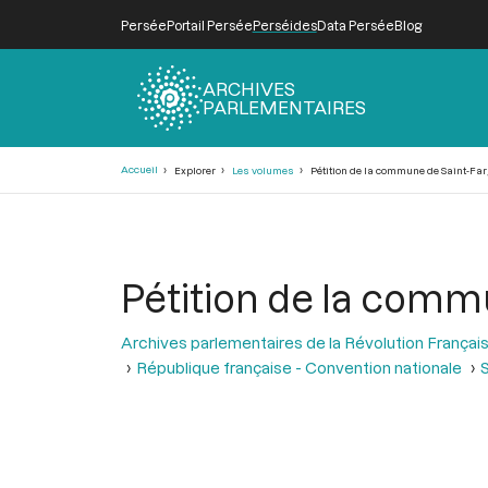
Persée
Portail Persée
Perséides
Data Persée
Blog
ARCHIVES
PARLEMENTAIRES
Fil
Accueil
Explorer
Les volumes
Pétition de la commune de Saint-Fa
d'Ariane
Pétition de la comm
Archives parlementaires de la Révolution Françai
République française - Convention nationale
S