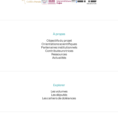
Menu
du
pied
À propos
de
page
Objectifs du projet
Orientations scientifiques
Partenaires institutionnels
Contributeurs-trices
Ressources
Actualités
Explorer
Les volumes
Les députés
Les cahiers de doléances