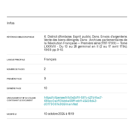
Infos
6. District d’Amboise. Esprit public. Dons. Envois d’argenterie.
RÉFÉRENCE BIBLIOGRAPHIQUE
Vente des biens d’émigrés. Dans : Archives parlementaires de
la Révolution Française — Première série (1787-1799) — Tome
LXXXVIII - Du 13 au 28 germinal an II (2 au 17 avril 1794)
.
1969. pp. 9-10.
Français
LANGUE PRINCIPALE
2
NOMBRE DE PAGES
9
PREMIÈRE PAGE
10
DERNIÈRE PAGE
https://iiif.persee.fr/b0e2cf11-597c-427d-8ac7-
URI DU MANIFEST IIIF DU VOLUME
CONTENANT LE DOCUMENT
68bcc0acf13b/eba55ff1-eb11-4545-8d43-
d017906149b5/manifest
10 octobre 2024 à 18:19
MODIFIÉ LE