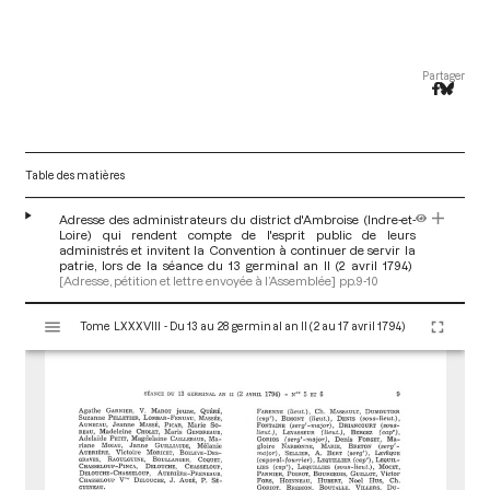
Partager
Table des matières
Adresse des administrateurs du district d'Ambroise (Indre-et-
Loire) qui rendent compte de l'esprit public de leurs
administrés et invitent la Convention à continuer de servir la
patrie, lors de la séance du 13 germinal an II (2 avril 1794)
[Adresse, pétition et lettre envoyée à l’Assemblée]
pp.9-10
V
Tome LXXXVIII - Du 13 au 28 germinal an II (2 au 17 avril 1794)
i
s
u
a
l
i
s
e