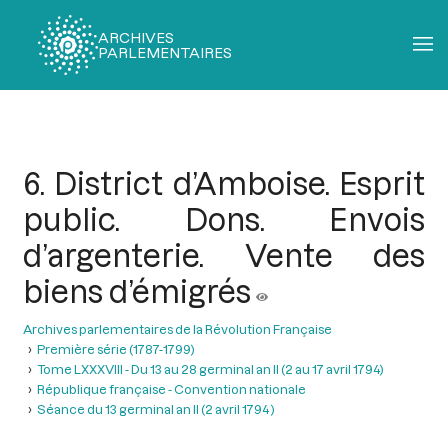
ARCHIVES
PARLEMENTAIRES
Fil
d'Ariane
6. District d’Amboise. Esprit
public. Dons. Envois
d’argenterie. Vente des
biens d’émigrés
Archives parlementaires de la Révolution Française
Première série (1787-1799)
Tome LXXXVIII - Du 13 au 28 germinal an II (2 au 17 avril 1794)
République française - Convention nationale
Séance du 13 germinal an II (2 avril 1794 )