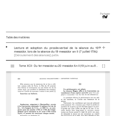
Partager
Table des matières
Lecture et adoption du procès-verbal de la séance du 15
messidor, lors de la séance du 19 messidor an II (7 juillet 1794)
[Déroulement des séances]
p.454
V
Tome XCII - Du 1er messidor au 20 messidor An II (19 juin au 8 juillet 1794)
i
s
u
a
l
i
s
e
u
r