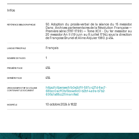
Infos
50. Adoption du procès-verbal de la séance du 15 messidor.
RÉFÉRENCE BIBLIOGRAPHIQUE
Dans : Archives parlementaires de la Révolution Française —
Première série (1787-1799) — Tome XCII - Du 1er messidor au
20 messidor An II (19 juin au 8 juillet 1794)
, sous la direction
de Françoise Brunel et Aline Alquier. 1980. p. 454.
Français
LANGUE PRINCIPALE
1
NOMBRE DE PAGES
454
PREMIÈRE PAGE
454
DERNIÈRE PAGE
https://iiif.persee.fr/b0e2cf11-597c-427d-8ac7-
URI DU MANIFEST IIIF DU VOLUME
CONTENANT LE DOCUMENT
68bcc0acf13b/5bc4e6d3-b2b1-4a9a-b7b2-
69541a88cc21/manifest
10 octobre 2024 à 18:22
MODIFIÉ LE