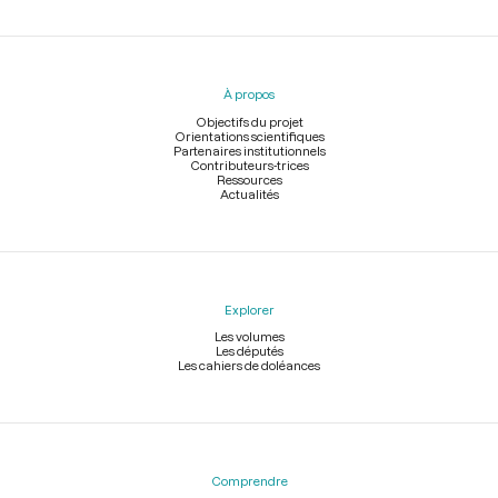
Menu
du
pied
À propos
de
page
Objectifs du projet
Orientations scientifiques
Partenaires institutionnels
Contributeurs-trices
Ressources
Actualités
Explorer
Les volumes
Les députés
Les cahiers de doléances
Comprendre