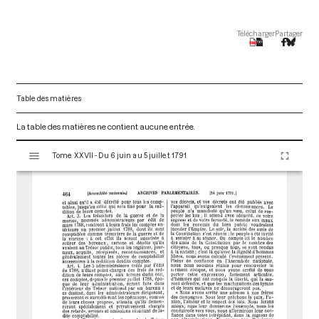
Télécharger
Partager
Table des matières
La table des matières ne contient aucune entrée.
V
Tome XXVII - Du 6 juin au 5 juillet 1791
i
s
u
a
l
i
s
e
u
r
M
i