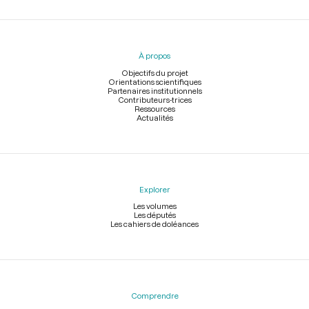
Menu
du
pied
À propos
de
page
Objectifs du projet
Orientations scientifiques
Partenaires institutionnels
Contributeurs-trices
Ressources
Actualités
Explorer
Les volumes
Les députés
Les cahiers de doléances
Comprendre