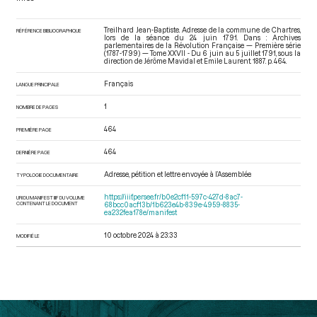
Treilhard Jean-Baptiste. Adresse de la commune de Chartres,
RÉFÉRENCE BIBLIOGRAPHIQUE
lors de la séance du 24 juin 1791. Dans : Archives
parlementaires de la Révolution Française — Première série
(1787-1799) — Tome XXVII - Du 6 juin au 5 juillet 1791
, sous la
direction de Jérôme Mavidal et Emile Laurent. 1887. p. 464.
Français
LANGUE PRINCIPALE
1
NOMBRE DE PAGES
464
PREMIÈRE PAGE
464
DERNIÈRE PAGE
Adresse, pétition et lettre envoyée à l’Assemblée
TYPOLOGIE DOCUMENTAIRE
https://iiif.persee.fr/b0e2cf11-597c-427d-8ac7-
URI DU MANIFEST IIIF DU VOLUME
CONTENANT LE DOCUMENT
68bcc0acf13b/1b623e4b-839e-4959-8835-
ea232fea178e/manifest
10 octobre 2024 à 23:33
MODIFIÉ LE