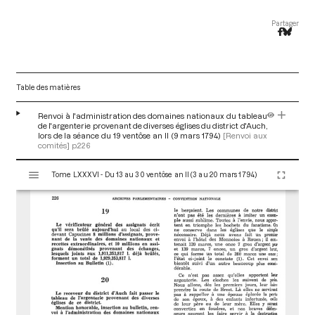
Partager
Table des matières
Renvoi à l'administration des domaines nationaux du tableau
de l'argenterie provenant de diverses églises du district d'Auch,
lors de la séance du 19 ventôse an II (9 mars 1794)
[Renvoi aux
comités]
p.226
V
Tome LXXXVI - Du 13 au 30 ventôse an II (3 au 20 mars 1794)
i
s
u
a
l
i
s
e
u
r
M