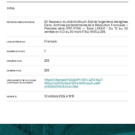
Infos
20. Receveur du district d’Auch. Etat de l’argenterie des églises.
RÉFÉRENCE BIBLIOGRAPHIQUE
Dans : Archives parlementaires de la Révolution Française —
Première série (1787-1799) — Tome LXXXVI - Du 13 au 30
ventôse an II (3 au 20 mars 1794)
. 1965. p. 226.
Français
LANGUE PRINCIPALE
1
NOMBRE DE PAGES
226
PREMIÈRE PAGE
226
DERNIÈRE PAGE
https://iiif.persee.fr/b0e2cf11-597c-427d-8ac7-
URI DU MANIFEST IIIF DU VOLUME
CONTENANT LE DOCUMENT
68bcc0acf13b/6ea7523a-8d12-44a5-aa88-
a1929d996cfc/manifest
10 octobre 2024 à 18:18
MODIFIÉ LE