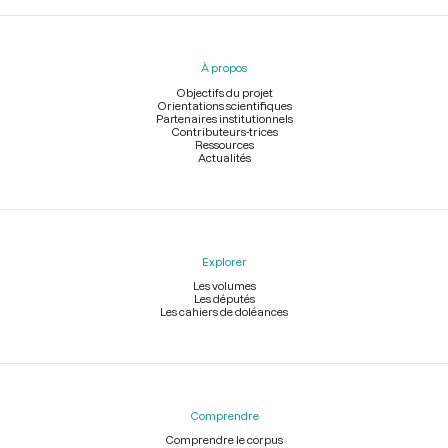
Menu
du
pied
À propos
de
page
Objectifs du projet
Orientations scientifiques
Partenaires institutionnels
Contributeurs-trices
Ressources
Actualités
Explorer
Les volumes
Les députés
Les cahiers de doléances
Comprendre
Comprendre le corpus