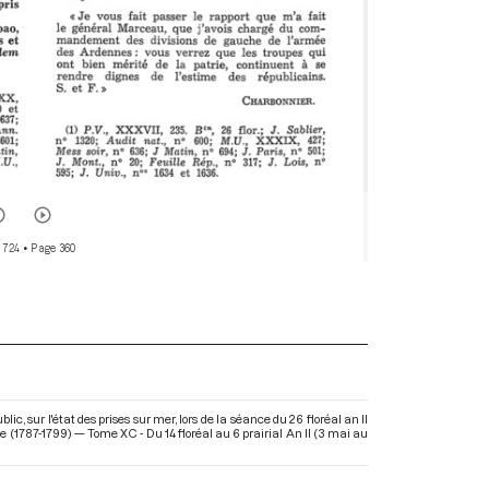
 724
• Page 360
 sur l'état des prises sur mer, lors de la séance du 26 floréal an II
 (1787-1799) — Tome XC - Du 14 floréal au 6 prairial An II (3 mai au