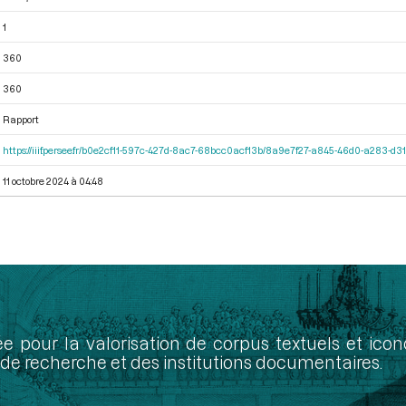
1
360
360
Rapport
https://iiif.persee.fr/b0e2cf11-597c-427d-8ac7-68bcc0acf13b/8a9e7f27-a845-46d0-a283-d
11 octobre 2024 à 04:48
ée pour la valorisation de corpus textuels et ic
de recherche et des institutions documentaires.