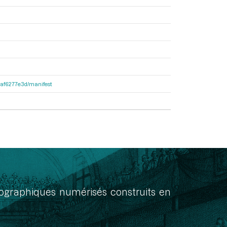
31af6277e3d/manifest
onographiques numérisés construits en