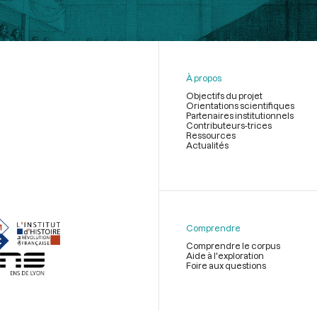
À propos
Objectifs du projet
Orientations scientifiques
Partenaires institutionnels
Contributeurs-trices
Ressources
Actualités
Menu
du
pied
de
Comprendre
page
Comprendre le corpus
Aide à l'exploration
Foire aux questions