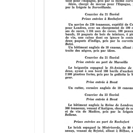
d
o
r