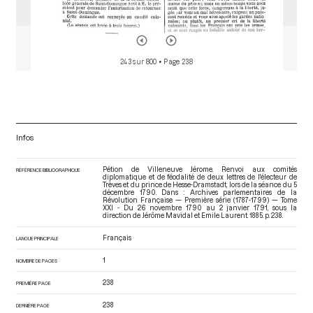
243 sur 800
• Page 238
Infos
Pétion de Villeneuve Jérome. Renvoi aux comités
RÉFÉRENCE BIBLIOGRAPHIQUE
diplomatique et de féodalité de deux lettres de l'électeur de
Trèves et du prince de Hesse-Dramstadt, lors de la séance du 5
décembre 1790. Dans : Archives parlementaires de la
Révolution Française — Première série (1787-1799) — Tome
XXI - Du 26 novembre 1790 au 2 janvier 1791
, sous la
direction de Jérôme Mavidal et Emile Laurent. 1885. p. 238.
Français
LANGUE PRINCIPALE
1
NOMBRE DE PAGES
238
PREMIÈRE PAGE
238
DERNIÈRE PAGE