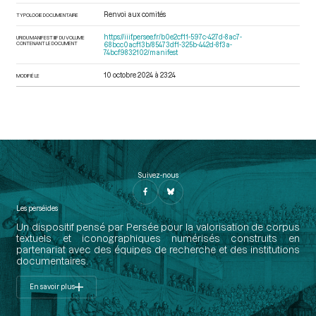
Renvoi aux comités
TYPOLOGIE DOCUMENTAIRE
https://iiif.persee.fr/b0e2cf11-597c-427d-8ac7-
URI DU MANIFEST IIIF DU VOLUME
CONTENANT LE DOCUMENT
68bcc0acf13b/85473df1-325b-442d-8f3a-
74bcf9832102/manifest
10 octobre 2024 à 23:24
MODIFIÉ LE
Suivez-nous
Les perséides
Un dispositif pensé par Persée pour la valorisation de corpus
textuels et iconographiques numérisés construits en
partenariat avec des équipes de recherche et des institutions
documentaires.
En savoir plus