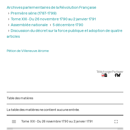
Archives parlementaires de la Révolution Française
Première série (1787-1799)
Tome XXI - Du 26 novembre 1790 au 2 janvier 1791
Assemblée nationale
5 décembre 1790
Discussion du décret sur la force publique et adoption de quatre
articles
Pétion de Villeneuve Jérome
Télécharger
Partager
Table des matières
La table des matières ne contient aucune entrée.
V
Tome XXI - Du 26 novembre 1790 au 2 janvier 1791
i
s