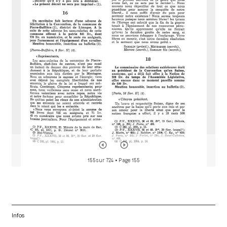
a
d
o
r
155 sur 724
• Page 155
Infos