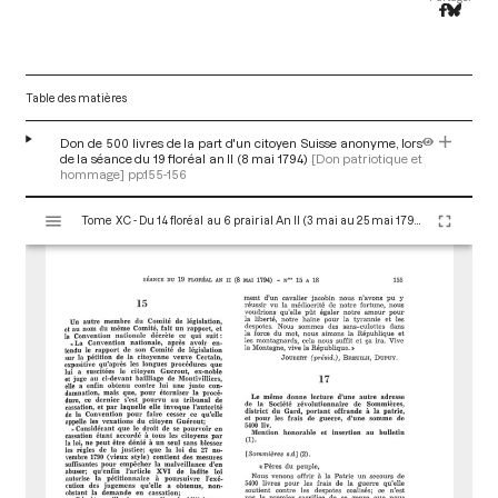
Table des matières
Don de 500 livres de la part d'un citoyen Suisse anonyme, lors
de la séance du 19 floréal an II (8 mai 1794)
[Don patriotique et
hommage]
pp.155-156
V
Tome XC - Du 14 floréal au 6 prairial An II (3 mai au 25 mai 1794)
i
s
u
a
l
i
s
e
u
r
M
i
r