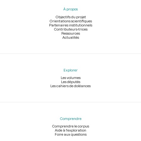
pied
À propos
de
page
Objectifs du projet
Orientations scientifiques
Partenaires institutionnels
Contributeurs-trices
Ressources
Actualités
Explorer
Les volumes
Les députés
Les cahiers de doléances
Comprendre
Comprendre le corpus
Aide à l'exploration
Foire aux questions