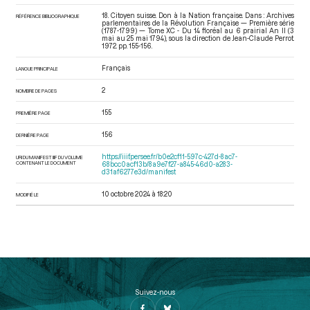
18. Citoyen suisse. Don à la Nation française. Dans : Archives
RÉFÉRENCE BIBLIOGRAPHIQUE
parlementaires de la Révolution Française — Première série
(1787-1799) — Tome XC - Du 14 floréal au 6 prairial An II (3
mai au 25 mai 1794)
, sous la direction de Jean-Claude Perrot.
1972. pp. 155-156.
Français
LANGUE PRINCIPALE
2
NOMBRE DE PAGES
155
PREMIÈRE PAGE
156
DERNIÈRE PAGE
https://iiif.persee.fr/b0e2cf11-597c-427d-8ac7-
URI DU MANIFEST IIIF DU VOLUME
CONTENANT LE DOCUMENT
68bcc0acf13b/8a9e7f27-a845-46d0-a283-
d31af6277e3d/manifest
10 octobre 2024 à 18:20
MODIFIÉ LE
Suivez-nous