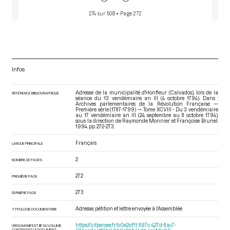
274 sur 508
• Page 272
Infos
Adresse de la municipalité d'Honfleur (Calvados), lors de la
RÉFÉRENCE BIBLIOGRAPHIQUE
séance du 13 vendémiaire an III (4 octobre 1794). Dans :
Archives parlementaires de la Révolution Française —
Première série (1787-1799) — Tome XCVIII - Du 3 vendémiaire
au 17 vendémiaire an III (24 septembre au 8 octobre 1794)
,
sous la direction de Raymonde Monnier et Françoise Brunel.
1994. pp. 272-273.
Français
LANGUE PRINCIPALE
2
NOMBRE DE PAGES
272
PREMIÈRE PAGE
273
DERNIÈRE PAGE
Adresse, pétition et lettre envoyée à l’Assemblée
TYPOLOGIE DOCUMENTAIRE
https://iiif.persee.fr/b0e2cf11-597c-427d-8ac7-
URI DU MANIFEST IIIF DU VOLUME
CONTENANT LE DOCUMENT