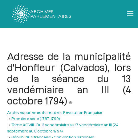
ARCHIVES
PARLEMENTAIRES
Fil
d'Ariane
Adresse de la municipalité
d'Honfleur (Calvados), lors
de la séance du 13
vendémiaire an III (4
octobre 1794)
Archives parlementaires de la Révolution Française
Première série (1787-1799)
Tome XCVIII - Du 3 vendémiaire au 17 vendémiaire an III (24
septembre au 8 octobre 1794)
République française - Convention nationale