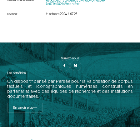
68bcc0acf13b/40b6c3bf-44db-4c4f-8c06-
7c9791982fd2/manifest
11 octobre 2024 à 07:23
MODIFIÉ LE
Suivez-nous
Les perséides
Un dispositif pensé par Persée pour la valorisation de corpus
textuels et iconographiques numérisés construits en
partenariat avec des équipes de recherche et des institutions
documentaires.
En savoir plus