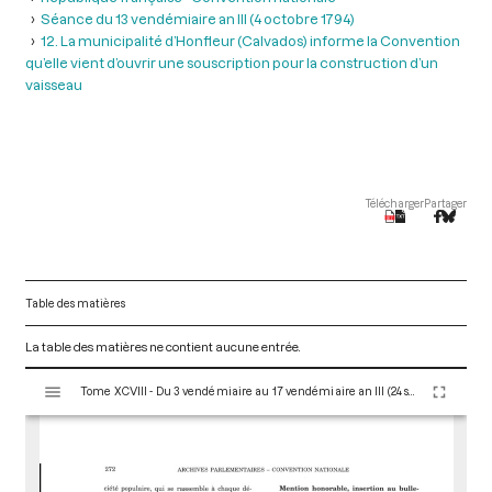
Séance du 13 vendémiaire an III (4 octobre 1794)
12. La municipalité d’Honfleur (Calvados) informe la Convention
qu’elle vient d’ouvrir une souscription pour la construction d’un
vaisseau
Télécharger
Partager
Table des matières
La table des matières ne contient aucune entrée.
V
Tome XCVIII - Du 3 vendémiaire au 17 vendémiaire an III (24 septembre au 8 octobre 1794)
i
s
u
a
l