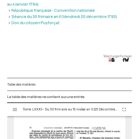
au 4 Janvier 1794)
République française - Convention nationale
Séance du 30 frimaire an II (Vendredi 20 décembre 1793)
Don du citoyen Puyforçat
Télécharger
Partager
Table des matières
La table des matières ne contient aucune entrée.
V
Tome LXXXII - Du 30 frimaire au 15 nivôse an II (20 Décembre 1793 au 4 Janvier 1794)
i
s
u
a
l