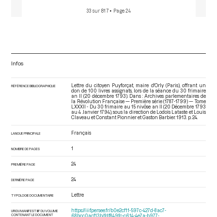
33 sur 817
• Page 24
Infos
Lettre du citoyen Puyforçat, maire d'Orly (Paris), offrant un
RÉFÉRENCE BIBLIOGRAPHIQUE
don de 100 livres assignats, lors de la séance du 30 frimaire
an II (20 décembre 1793). Dans : Archives parlementaires de
la Révolution Française — Première série (1787-1799) — Tome
LXXXII - Du 30 frimaire au 15 nivôse an II (20 Décembre 1793
au 4 Janvier 1794)
, sous la direction de Lodoïs Lataste et Louis
Claveau et Constant Pionnier et Gaston Barbier. 1913. p. 24.
Français
LANGUE PRINCIPALE
1
NOMBRE DE PAGES
24
PREMIÈRE PAGE
24
DERNIÈRE PAGE
Lettre
TYPOLOGIE DOCUMENTAIRE
https://iiif.persee.fr/b0e2cf11-597c-427d-8ac7-
URI DU MANIFEST IIIF DU VOLUME
CONTENANT LE DOCUMENT
68bcc0acf13b/fdf849fc-c614-4e7a-b977-