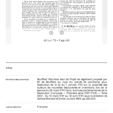
461 sur 774
• Page 456
Infos
Boufflers Stanislas Jean de. Projet de réglement, proposé par
RÉFÉRENCE BIBLIOGRAPHIQUE
M. de Boufflers au nom du comité de commerce, pour
l'exécution de la loi du 7 janvier 1791 sur la propriété des
auteurs de nouvelles découvertes et inventions, lors de la
séance du 29 mars 1791. Dans : Archives parlementaires de la
Révolution Française — Première série (1787-1799) — Tome
XXIV - Du 10 mars 1791 au 12 avril 1791
, sous la direction de
Jérôme Mavidal et Emile Laurent. 1886. pp. 456-460.
Français
LANGUE PRINCIPALE