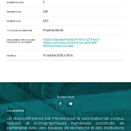
5
NOMBRE DE PAGES
456
PREMIÈRE PAGE
460
DERNIÈRE PAGE
Projet de décret
TYPOLOGIE DOCUMENTAIRE
https://iiif.persee.fr/b0e2cf11-597c-427d-8ac7-
URI DU MANIFEST IIIF DU VOLUME
CONTENANT LE DOCUMENT
68bcc0acf13b/b406191f-53a6-48d6-88ff-
682155a31afc/manifest
10 octobre 2024 à 18:04
MODIFIÉ LE
Suivez-nous
Les perséides
Un dispositif pensé par Persée pour la valorisation de corpus
textuels et iconographiques numérisés construits en
partenariat avec des équipes de recherche et des institutions