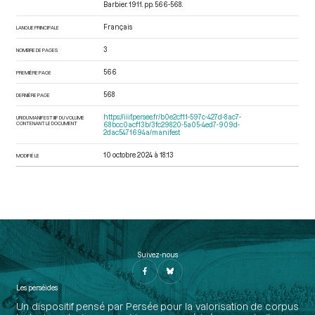
Barbier. 1911. pp. 566-568.
Français
LANGUE PRINCIPALE
3
NOMBRE DE PAGES
566
PREMIÈRE PAGE
568
DERNIÈRE PAGE
https://iiif.persee.fr/b0e2cf11-597c-427d-8ac7-
URI DU MANIFEST IIIF DU VOLUME
CONTENANT LE DOCUMENT
68bcc0acf13b/3fc29820-5a05-4ed7-909d-
2dac5471694a/manifest
10 octobre 2024 à 18:13
MODIFIÉ LE
Suivez-nous
Les perséides
Un dispositif pensé par Persée pour la valorisation de corpus