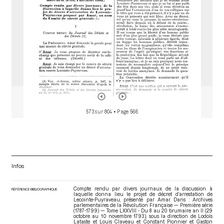
573 sur 804
• Page 566
Infos
Compte rendu par divers journaux de la discussion à
RÉFÉRENCE BIBLIOGRAPHIQUE
laquelle donna lieu le projet de décret d’arrestation de
Lecointe-Puyraveau, présenté par Amar. Dans : Archives
parlementaires de la Révolution Française — Première série
(1787-1799) — Tome LXXVIII - Du 8 au 20 brumaire an II (29
octobre au 10 novembre 1793)
, sous la direction de Lodoïs
Lataste et Louis Claveau et Constant Pionnier et Gaston