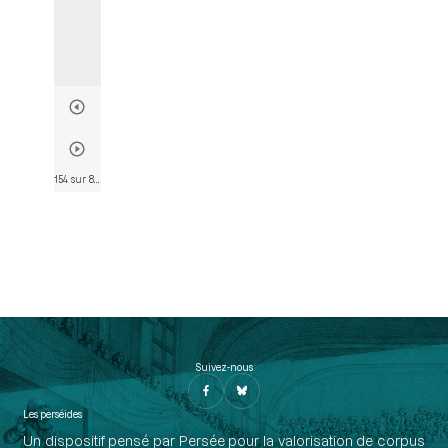
154 sur 802
• Page 142
Suivez-nous
Les perséides
Un dispositif pensé par Persée pour la valorisation de corpus