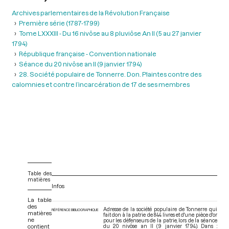
Archives parlementaires de la Révolution Française
Première série (1787-1799)
Tome LXXXIII - Du 16 nivôse au 8 pluviôse An II (5 au 27 janvier
1794)
République française - Convention nationale
Séance du 20 nivôse an II (9 janvier 1794)
28. Société populaire de Tonnerre. Don. Plaintes contre des
calomnies et contre l’incarcération de 17 de ses membres
Table des
matières
Infos
La table
des
Adresse de la société populaire de Tonnerre qui
RÉFÉRENCE BIBLIOGRAPHIQUE
matières
fait don à la patrie de 844 livres et d'une pièce d'or
ne
pour les défenseurs de la patrie, lors de la séance
contient
du 20 nivôse an II (9 janvier 1794). Dans :