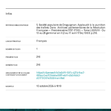
Infos
5. Société populaire de Draguignan. Applaudit à la punition
RÉFÉRENCE BIBLIOGRAPHIQUE
des traîtres. Dans : Archives parlementaires de la Révolution
Française — Première série (1787-1799) — Tome LXXXVIII - Du
13 au 28 germinal an II (2 au 17 avril 1794)
. 1969. p. 216.
Français
LANGUE PRINCIPALE
1
NOMBRE DE PAGES
216
PREMIÈRE PAGE
216
DERNIÈRE PAGE
https://iiif.persee.fr/b0e2cf11-597c-427d-8ac7-
URI DU MANIFEST IIIF DU VOLUME
CONTENANT LE DOCUMENT
68bcc0acf13b/eba55ff1-eb11-4545-8d43-
d017906149b5/manifest
10 octobre 2024 à 18:19
MODIFIÉ LE