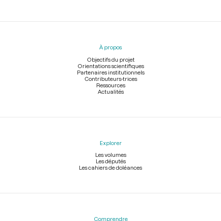
Menu
du
pied
À propos
de
page
Objectifs du projet
Orientations scientifiques
Partenaires institutionnels
Contributeurs-trices
Ressources
Actualités
Explorer
Les volumes
Les députés
Les cahiers de doléances
Comprendre