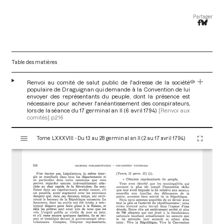
Partager
Table des matières
Renvoi au comité de salut public de l'adresse de la société
populaire de Draguignan qui demande à la Convention de lui
envoyer des représentants du peuple, dont la présence est
nécessaire pour achever l'anéantissement des conspirateurs,
lors de la séance du 17 germinal an II (6 avril 1794)
[Renvoi aux
comités]
p.216
V
Tome LXXXVIII - Du 13 au 28 germinal an II (2 au 17 avril 1794)
i
s
u
a
l
i
s
e
u