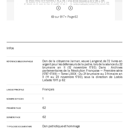
69 sur 817
• Page 62
Infos
Don de la citoyenne Jarnan, veuve Langerat, de 72 livres en
RÉFÉRENCE BIBLIOGRAPHIQUE
argent pour les défenseurs de la patrie, lors de la séance du 22
brumaire an II (12 novembre 1793). Dans : Archives
parlementaires de la Révolution Française — Première série
(1787-1799) — Tome LXXIX - Du 21 brumaire au 3 frimaire an
II (11 au 23 novembre 1793)
, sous la direction de Lodoïs
Lataste. 1911. p. 62.
Français
LANGUE PRINCIPALE
1
NOMBRE DE PAGES
62
PREMIÈRE PAGE
62
DERNIÈRE PAGE
Don patriotique et hommage
TYPOLOGIE DOCUMENTAIRE