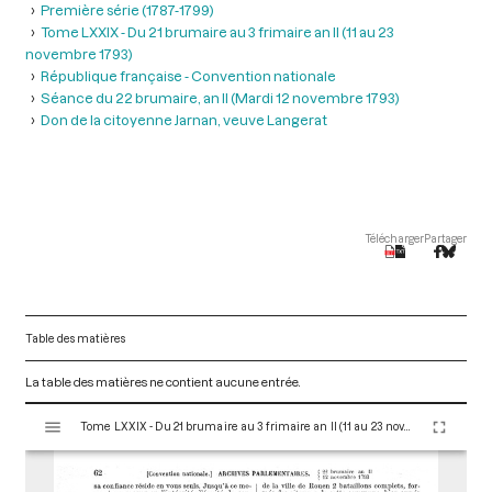
Première série (1787-1799)
Tome LXXIX - Du 21 brumaire au 3 frimaire an II (11 au 23
novembre 1793)
République française - Convention nationale
Séance du 22 brumaire, an II (Mardi 12 novembre 1793)
Don de la citoyenne Jarnan, veuve Langerat
Télécharger
Partager
Table des matières
La table des matières ne contient aucune entrée.
V
Tome LXXIX - Du 21 brumaire au 3 frimaire an II (11 au 23 novembre 1793)
i
s
u