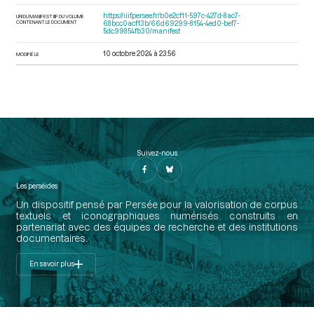
https://iiif.persee.fr/b0e2cf11-597c-427d-8ac7-
URI DU MANIFEST IIIF DU VOLUME
CONTENANT LE DOCUMENT
68bcc0acf13b/66d69299-8154-4ed0-bef7-
5dc99854fb30/manifest
10 octobre 2024 à 23:56
MODIFIÉ LE
Suivez-nous
Les perséides
Un dispositif pensé par Persée pour la valorisation de corpus
textuels et iconographiques numérisés construits en
partenariat avec des équipes de recherche et des institutions
documentaires.
En savoir plus