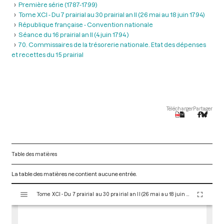
Première série (1787-1799)
Tome XCI - Du 7 prairial au 30 prairial an II (26 mai au 18 juin 1794)
République française - Convention nationale
Séance du 16 prairial an II (4 juin 1794 )
70. Commissaires de la trésorerie nationale. Etat des dépenses
et recettes du 15 prairial
Télécharger
Partager
Table des matières
La table des matières ne contient aucune entrée.
V
Tome XCI - Du 7 prairial au 30 prairial an II (26 mai au 18 juin 1794)
i
s
u