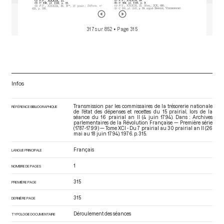
317 sur 852
• Page 315
Infos
Transmission par les commissaires de la trésorerie nationale
RÉFÉRENCE BIBLIOGRAPHIQUE
de l'état des dépenses et recettes du 15 prairial, lors de la
séance du 16 prairial an II (4 juin 1794). Dans : Archives
parlementaires de la Révolution Française — Première série
(1787-1799) — Tome XCI - Du 7 prairial au 30 prairial an II (26
mai au 18 juin 1794)
. 1976. p. 315.
Français
LANGUE PRINCIPALE
1
NOMBRE DE PAGES
315
PREMIÈRE PAGE
315
DERNIÈRE PAGE
Déroulement des séances
TYPOLOGIE DOCUMENTAIRE