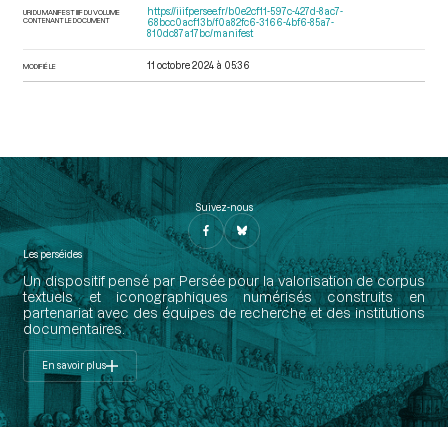
https://iiif.persee.fr/b0e2cf11-597c-427d-8ac7-
URI DU MANIFEST IIIF DU VOLUME
CONTENANT LE DOCUMENT
68bcc0acf13b/f0a82fc6-3166-4bf6-85a7-
810dc87a17bc/manifest
11 octobre 2024 à 05:36
MODIFIÉ LE
Suivez-nous
Les perséides
Un dispositif pensé par Persée pour la valorisation de corpus
textuels et iconographiques numérisés construits en
partenariat avec des équipes de recherche et des institutions
documentaires.
En savoir plus