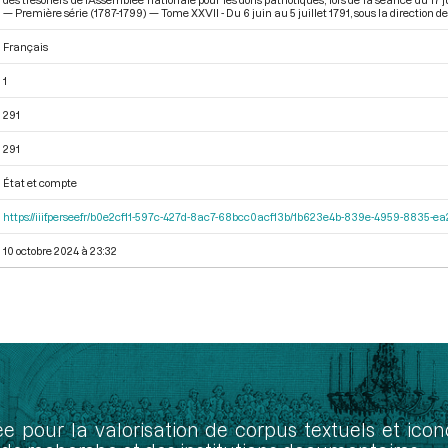
— Première série (1787-1799) — Tome XXVII - Du 6 juin au 5 juillet 1791
, sous la direction 
Français
1
291
291
État et compte
https://iiif.persee.fr/b0e2cf11-597c-427d-8ac7-68bcc0acf13b/1b623e4b-839e-4959-8835-
10 octobre 2024 à 23:32
ée pour la valorisation de corpus textuels et ic