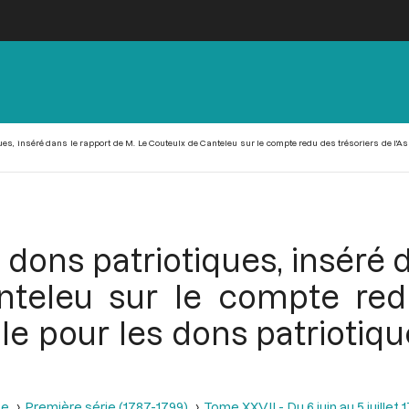
s, inséré dans le rapport de M. Le Couteulx de Canteleu sur le compte redu des trésoriers de l'As
dons patriotiques, inséré 
teleu sur le compte red
e pour les dons patriotiqu
se
Première série (1787-1799)
Tome XXVII - Du 6 juin au 5 juillet 