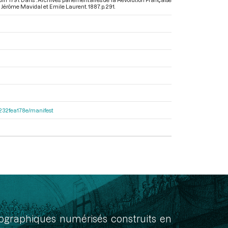
de Jérôme Mavidal et Emile Laurent. 1887. p. 291.
ea232fea178e/manifest
onographiques numérisés construits en