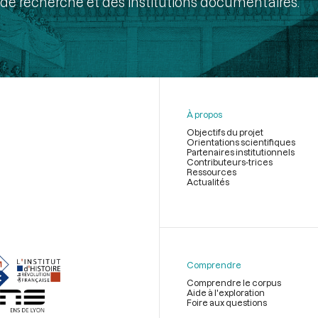
de recherche et des institutions documentaires.
À propos
Objectifs du projet
Orientations scientifiques
Partenaires institutionnels
Contributeurs-trices
Ressources
Actualités
Menu
du
pied
de
Comprendre
page
Comprendre le corpus
Aide à l'exploration
Foire aux questions