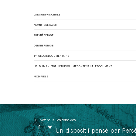
LANGUE PRINCIPALE
NOMBRE DE PAGES
PREMIÈRE PAGE
DERNIÈRE PAGE
TYPOLOGIE DOCUMENTAIRE
URI DU MANIFEST IIIF DU VOLUME CONTENANT LE DOCUMENT
MODIFIÉ LE
Suivez-nous
Les perséides
Un dispositif pensé par Pers