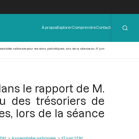
Rechercher
Menu
À propos
Explorer
Comprendre
Contact
de
l'en-
tête
semblée nationale pour les dons patriotiques, lors de la séance du 17 juin
dans le rapport de M.
u des trésoriers de
es, lors de la séance
1791
Assemblée nationale
17 juin 1791