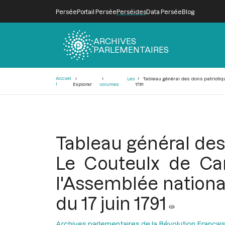
Persée
Portail Persée
Perséides
Data Persée
Blog
ARCHIVES
PARLEMENTAIRES
Fil
Accuei
Les
Tableau général des dons patriotique
d'Ariane
l
Explorer
volumes
1791
Tableau général des 
Le Couteulx de Can
l'Assemblée national
du 17 juin 1791
Archives parlementaires de la Révolution Françai