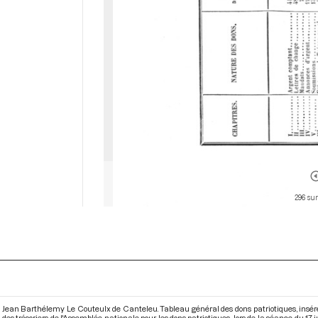
296 sur
Jean Barthélemy Le Couteulx de Canteleu. Tableau général des dons patriotiques, insér
des trésoriers de l'Assemblée nationale pour les dons patriotiques, lors de la séance du 17