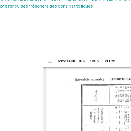
mpte rendu des trésoriers des dons patriotiques
V
Tome XXVII - Du 6 juin au 5 juillet 1791
i
s
u
a
l
i
s
e
u
r
M