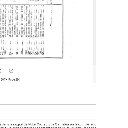
 807
• Page 291
é dans le rapport de M. Le Couteulx de Canteleu sur le compte redu
 juin 1791. Dans : Archives parlementaires de la Révolution Française