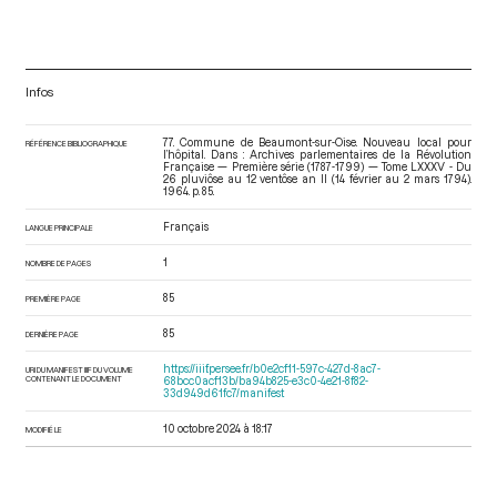
Infos
77. Commune de Beaumont-sur-Oise. Nouveau local pour
RÉFÉRENCE BIBLIOGRAPHIQUE
l’hôpital. Dans : Archives parlementaires de la Révolution
Française — Première série (1787-1799) — Tome LXXXV - Du
26 pluviôse au 12 ventôse an II (14 février au 2 mars 1794)
.
1964. p. 85.
Français
LANGUE PRINCIPALE
1
NOMBRE DE PAGES
85
PREMIÈRE PAGE
85
DERNIÈRE PAGE
https://iiif.persee.fr/b0e2cf11-597c-427d-8ac7-
URI DU MANIFEST IIIF DU VOLUME
CONTENANT LE DOCUMENT
68bcc0acf13b/ba94b825-e3c0-4e21-8f82-
33d949d61fc7/manifest
10 octobre 2024 à 18:17
MODIFIÉ LE