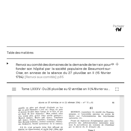
Partager
Table des matières
Renvoi au comité des domaines de la demande de terrain pour
fonder son hôpital par la société populaire de Beaumont-sur-
Oise, en annexe de la séance du 27 pluviôse an II (15 février
1794)
[Renvoi aux comités]
p.85
V
Tome LXXXV - Du 26 pluviôse au 12 ventôse an II (14 février au 2 mars 1794)
i
s
u
a
l
i
s
e