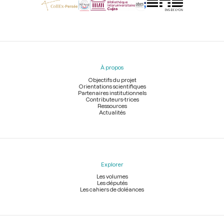
Menu
du
pied
À propos
de
page
Objectifs du projet
Orientations scientifiques
Partenaires institutionnels
Contributeurs-trices
Ressources
Actualités
Explorer
Les volumes
Les députés
Les cahiers de doléances