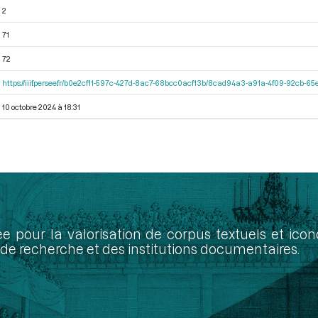
2
71
72
https://iiif.persee.fr/b0e2cf11-597c-427d-8ac7-68bcc0acf13b/8cad94a3-a91a-4f09-92cb-
10 octobre 2024 à 18:31
ée pour la valorisation de corpus textuels et ic
de recherche et des institutions documentaires.