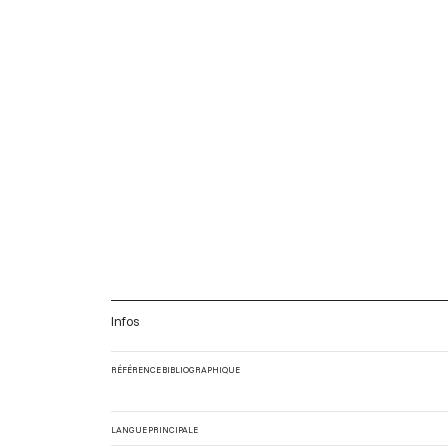
Infos
RÉFÉRENCE BIBLIOGRAPHIQUE
LANGUE PRINCIPALE