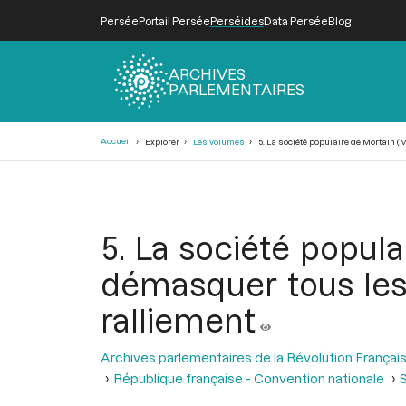
Persée
Portail Persée
Perséides
Data Persée
Blog
ARCHIVES
PARLEMENTAIRES
Fil
Accueil
Explorer
Les volumes
5. La société populaire de Mortain (M
d'Ariane
5. La société popul
démasquer tous les t
ralliement
Archives parlementaires de la Révolution Françai
République française - Convention nationale
S