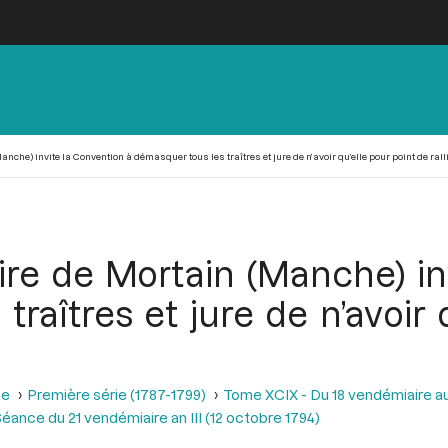
anche) invite la Convention à démasquer tous les traîtres et jure de n’avoir qu’elle pour point de ral
aire de Mortain (Manche) in
raîtres et jure de n’avoir 
se
Première série (1787-1799)
Tome XCIX - Du 18 vendémiaire au 
éance du 21 vendémiaire an III (12 octobre 1794)