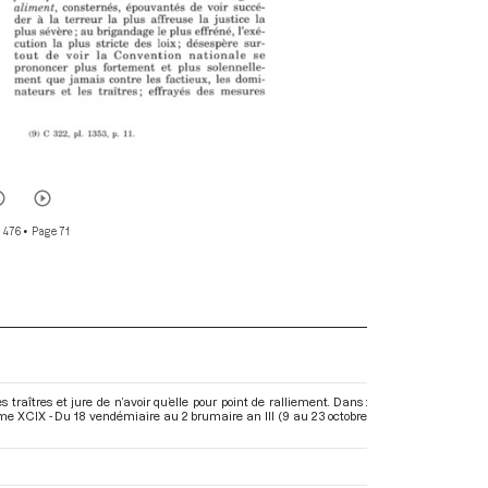
r 476
• Page 71
raîtres et jure de n’avoir qu’elle pour point de ralliement. Dans :
me XCIX - Du 18 vendémiaire au 2 brumaire an III (9 au 23 octobre