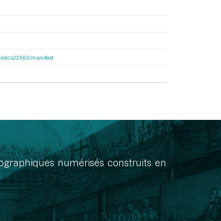
65e46c422660/manifest
onographiques numérisés construits en