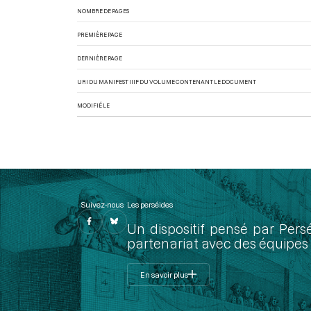
NOMBRE DE PAGES
PREMIÈRE PAGE
DERNIÈRE PAGE
URI DU MANIFEST IIIF DU VOLUME CONTENANT LE DOCUMENT
MODIFIÉ LE
Suivez-nous
Les perséides
Un dispositif pensé par Pers
partenariat avec des équipes 
En savoir plus