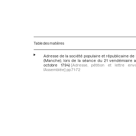
Table des matières
Adresse de la société populaire et républicaine de
(Manche), lors de la séance du 21 vendémiaire an 
octobre 1794)
[Adresse, pétition et lettre en
l’Assemblée]
pp.71-72