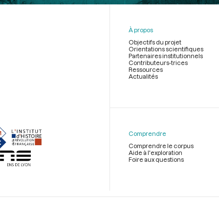
À propos
Objectifs du projet
Orientations scientifiques
Partenaires institutionnels
Contributeurs-trices
Ressources
Actualités
Menu
du
pied
de
Comprendre
page
Comprendre le corpus
Aide à l'exploration
Foire aux questions