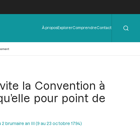
Rechercher
Menu
À propos
Explorer
Comprendre
Contact
de
l'en-
tête
liement
vite la Convention à
qu’elle pour point de
2 brumaire an III (9 au 23 octobre 1794)