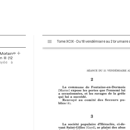
V
Tome XCIX - Du 18 vendémiaire au 2 brumaire an
i
s
 Mortain
u
III (12
a
voyée à
l
i
s
e
u
r
M
i
r
a
d