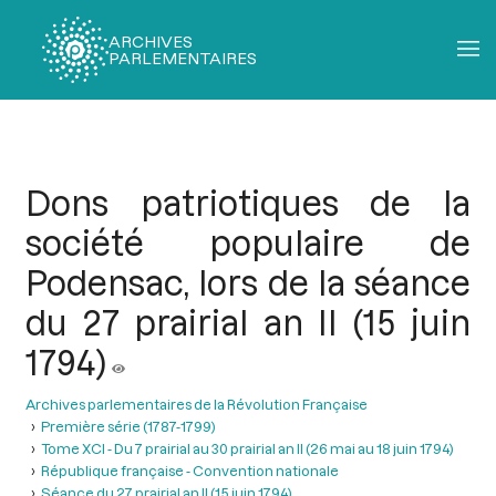
ARCHIVES
PARLEMENTAIRES
Fil
d'Ariane
Dons patriotiques de la
société populaire de
Podensac, lors de la séance
du 27 prairial an II (15 juin
1794)
Archives parlementaires de la Révolution Française
Première série (1787-1799)
Tome XCI - Du 7 prairial au 30 prairial an II (26 mai au 18 juin 1794)
République française - Convention nationale
Séance du 27 prairial an II (15 juin 1794)