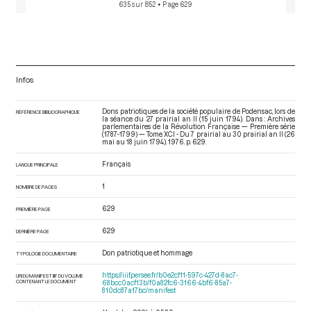
635 sur 852
• Page 629
Infos
Dons patriotiques de la société populaire de Podensac, lors de
RÉFÉRENCE BIBLIOGRAPHIQUE
la séance du 27 prairial an II (15 juin 1794). Dans : Archives
parlementaires de la Révolution Française — Première série
(1787-1799) — Tome XCI - Du 7 prairial au 30 prairial an II (26
mai au 18 juin 1794)
. 1976. p. 629.
Français
LANGUE PRINCIPALE
1
NOMBRE DE PAGES
629
PREMIÈRE PAGE
629
DERNIÈRE PAGE
Don patriotique et hommage
TYPOLOGIE DOCUMENTAIRE
https://iiif.persee.fr/b0e2cf11-597c-427d-8ac7-
URI DU MANIFEST IIIF DU VOLUME
CONTENANT LE DOCUMENT
68bcc0acf13b/f0a82fc6-3166-4bf6-85a7-
810dc87a17bc/manifest