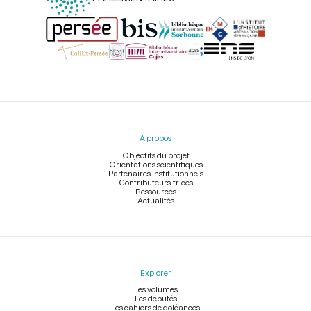
Menu
du
pied
À propos
de
page
Objectifs du projet
Orientations scientifiques
Partenaires institutionnels
Contributeurs-trices
Ressources
Actualités
Explorer
Les volumes
Les députés
Les cahiers de doléances