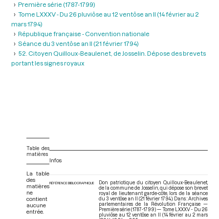
Première série (1787-1799)
Tome LXXXV - Du 26 pluviôse au 12 ventôse an II (14 février au 2
mars 1794)
République française - Convention nationale
Séance du 3 ventôse an II (21 février 1794)
52. Citoyen Quilloux-Beaulenet, de Josselin. Dépose des brevets
portant les signes royaux
Table des
matières
Infos
La table
des
Don patriotique du citoyen Quilloux-Beaulenet,
RÉFÉRENCE BIBLIOGRAPHIQUE
matières
de la commune de Josselin, qui dépose son brevet
ne
royal de lieutenant garde-côte, lors de la séance
contient
du 3 ventôse an II (21 février 1794). Dans : Archives
parlementaires de la Révolution Française —
aucune
Première série (1787-1799) — Tome LXXXV - Du 26
entrée.
pluviôse au 12 ventôse an II (14 février au 2 mars