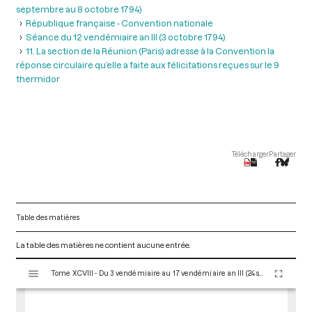
septembre au 8 octobre 1794)
République française - Convention nationale
Séance du 12 vendémiaire an III (3 octobre 1794)
11. La section de la Réunion (Paris) adresse à la Convention la
réponse circulaire qu’elle a faite aux félicitations reçues sur le 9
thermidor
Télécharger
Partager
Table des matières
La table des matières ne contient aucune entrée.
V
Tome XCVIII - Du 3 vendémiaire au 17 vendémiaire an III (24 septembre au 8 octobre 1794)
i
s
u