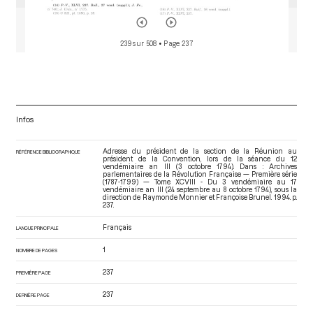
239 sur 508
• Page 237
Infos
Adresse du président de la section de la Réunion au
RÉFÉRENCE BIBLIOGRAPHIQUE
président de la Convention, lors de la séance du 12
vendémiaire an III (3 octobre 1794). Dans : Archives
parlementaires de la Révolution Française — Première série
(1787-1799) — Tome XCVIII - Du 3 vendémiaire au 17
vendémiaire an III (24 septembre au 8 octobre 1794)
, sous la
direction de Raymonde Monnier et Françoise Brunel. 1994. p.
237.
Français
LANGUE PRINCIPALE
1
NOMBRE DE PAGES
237
PREMIÈRE PAGE
237
DERNIÈRE PAGE