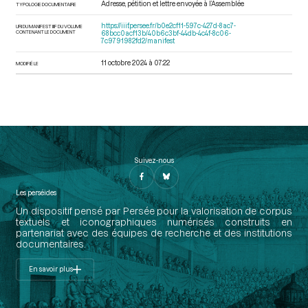
Adresse, pétition et lettre envoyée à l’Assemblée
TYPOLOGIE DOCUMENTAIRE
https://iiif.persee.fr/b0e2cf11-597c-427d-8ac7-
URI DU MANIFEST IIIF DU VOLUME
CONTENANT LE DOCUMENT
68bcc0acf13b/40b6c3bf-44db-4c4f-8c06-
7c9791982fd2/manifest
11 octobre 2024 à 07:22
MODIFIÉ LE
Suivez-nous
Les perséides
Un dispositif pensé par Persée pour la valorisation de corpus
textuels et iconographiques numérisés construits en
partenariat avec des équipes de recherche et des institutions
documentaires.
En savoir plus