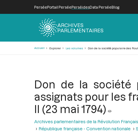
Persée
Portail Persée
Perséides
Data Persée
Blog
ARCHIVES
PARLEMENTAIRES
Fil
Accueil
Explorer
Les volumes
Don de la société populaire des Rouffe
d'Ariane
Don de la société 
assignats pour les fr
II (23 mai 1794)
Archives parlementaires de la Révolution Françai
République française - Convention nationale
S