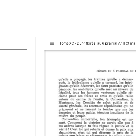
V
Tome XC - Du 14 floréal au 6 prairial An II (3 ma
i
s
u
a
l
i
s
e
u
r
M
i
r
a
d