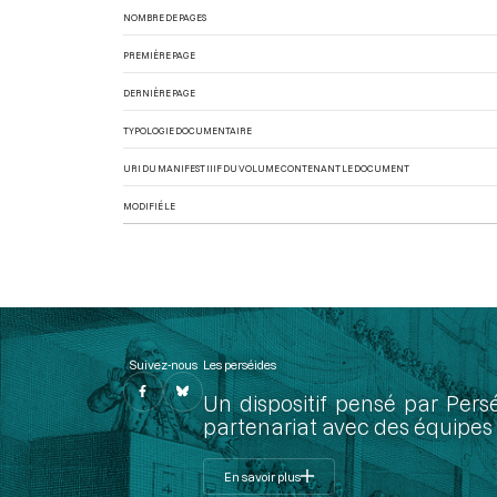
NOMBRE DE PAGES
PREMIÈRE PAGE
DERNIÈRE PAGE
TYPOLOGIE DOCUMENTAIRE
URI DU MANIFEST IIIF DU VOLUME CONTENANT LE DOCUMENT
MODIFIÉ LE
Suivez-nous
Les perséides
Un dispositif pensé par Pers
partenariat avec des équipes 
En savoir plus