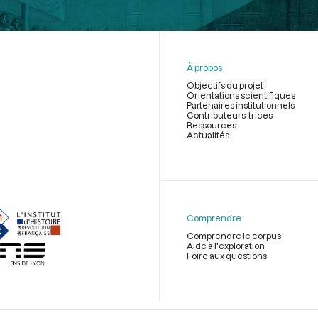
À propos
Objectifs du projet
Orientations scientifiques
Partenaires institutionnels
Contributeurs-trices
Ressources
Actualités
Menu
du
pied
de
Comprendre
page
Comprendre le corpus
Aide à l'exploration
Foire aux questions