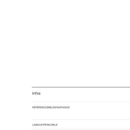
Infos
RÉFÉRENCE BIBLIOGRAPHIQUE
LANGUE PRINCIPALE