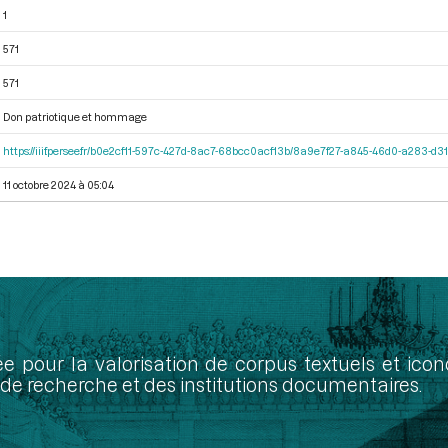
1
571
571
Don patriotique et hommage
https://iiif.persee.fr/b0e2cf11-597c-427d-8ac7-68bcc0acf13b/8a9e7f27-a845-46d0-a283-d
11 octobre 2024 à 05:04
ée pour la valorisation de corpus textuels et ic
de recherche et des institutions documentaires.