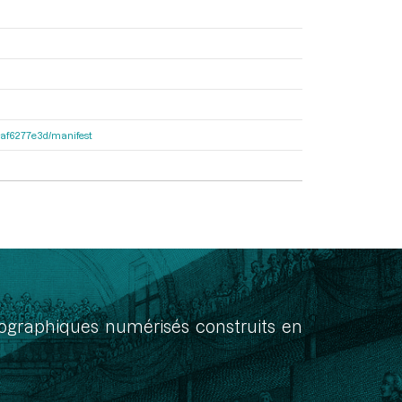
31af6277e3d/manifest
onographiques numérisés construits en