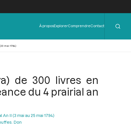
Rechercher
Menu
À propos
Explorer
Comprendre
Contact
de
l'en-
tête
(23 mai 1794)
a) de 300 livres en
éance du 4 prairial an
l An II (3 mai au 25 mai 1794)
ouffes. Don