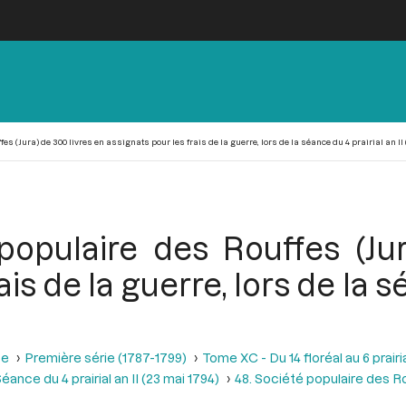
s (Jura) de 300 livres en assignats pour les frais de la guerre, lors de la séance du 4 prairial an II 
populaire des Rouffes (Jur
ais de la guerre, lors de la s
se
Première série (1787-1799)
Tome XC - Du 14 floréal au 6 prairia
éance du 4 prairial an II (23 mai 1794)
48. Société populaire des R