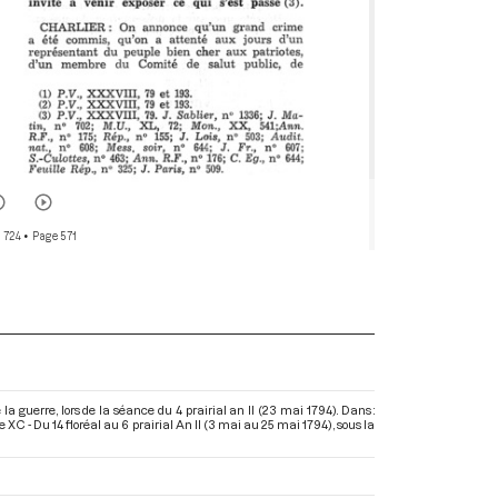
 724
• Page 571
la guerre, lors de la séance du 4 prairial an II (23 mai 1794). Dans :
C - Du 14 floréal au 6 prairial An II (3 mai au 25 mai 1794)
, sous la