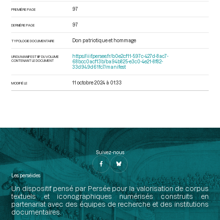
97
PREMIÈRE PAGE
97
DERNIÈRE PAGE
Don patriotique et hommage
TYPOLOGIE DOCUMENTAIRE
https://iiif.persee.fr/b0e2cf11-597c-427d-8ac7-
URI DU MANIFEST IIIF DU VOLUME
CONTENANT LE DOCUMENT
68bcc0acf13b/ba94b825-e3c0-4e21-8f82-
33d949d61fc7/manifest
11 octobre 2024 à 01:33
MODIFIÉ LE
Suivez-nous
Les perséides
Un dispositif pensé par Persée pour la valorisation de corpus
textuels et iconographiques numérisés construits en
partenariat avec des équipes de recherche et des institutions
documentaires.