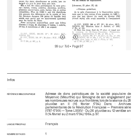
99 sur 746
• Page 97
Infos
Adresse de dons patriotiques de la société populaire de
RÉFÉRENCE BIBLIOGRAPHIQUE
Moyenvic (Meurthe) qui témoigne de son engagement par
ses nombreuses recrues aux frontières, lors de la séance du 28
pluviôse an II (16 février 1794). Dans : Archives
parlementaires de la Révolution Française — Première série
(1787-1799) — Tome LXXXV - Du 26 pluviôse au 12 ventôse an
II (14 février au 2 mars 1794)
. 1964. p. 97.
Français
LANGUE PRINCIPALE
1
NOMBRE DE PAGES