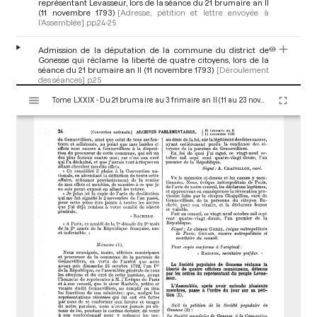
représentant Levasseur, lors de la séance du 21 brumaire an II
(11 novembre 1793)
[Adresse, pétition et lettre envoyée à
l’Assemblée]
pp.24-25
Admission de la députation de la commune du district de
Gonesse qui réclame la liberté de quatre citoyens, lors de la
séance du 21 brumaire an II (11 novembre 1793)
[Déroulement
des séances]
p.25
V
Tome LXXIX - Du 21 brumaire au 3 frimaire an II (11 au 23 novembre 1793)
i
Motion de Levasseur (de la Sarthe) demandant le renvoi au
s
comité de salut public de la pétition de la société populaire de
Gonesse qui réclame la liberté de quatre officiers municipaux,
u
lors de la séance du 21 brumaire an II (11 novembre 1793)
a
[Motion et motion d'ordre]
pp.25-26
l
René Levasseur
i
s
e
u
r
M
i
r
a
d
o