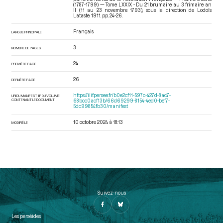
(1787-1799) — Tome LXXIX - Du 21 brumaire au 3 frimaire an
II (11 au 23 novembre 1793)
, sous la direction de Lodoïs
Lataste. 1911. pp. 24-26.
Français
LANGUE PRINCIPALE
3
NOMBRE DE PAGES
24
PREMIÈRE PAGE
26
DERNIÈRE PAGE
https://iiif.persee.fr/b0e2cf11-597c-427d-8ac7-
URI DU MANIFEST IIIF DU VOLUME
CONTENANT LE DOCUMENT
68bcc0acf13b/66d69299-8154-4ed0-bef7-
5dc99854fb30/manifest
10 octobre 2024 à 18:13
MODIFIÉ LE
Suivez-nous
Les perséides