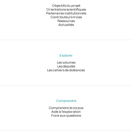
page
Objectifs du projet
Orientations scientifiques
Partenaires institutionnels
Contributeurs-trices
Ressources
Actualités
Explorer
Les volumes
Les députés
Les cahiers de doléances
Comprendre
Comprendre le corpus
Aide à l'exploration
Foire aux questions