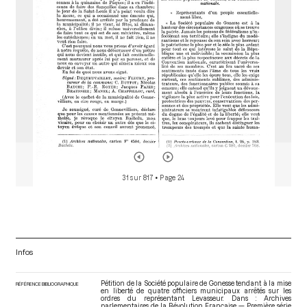
r
31 sur 817
• Page 24
Infos
Pétition de la Société populaire de Gonesse tendant à la mise
RÉFÉRENCE BIBLIOGRAPHIQUE
en liberté de quatre officiers municipaux arrêtés sur les
ordres du représentant Levasseur. Dans : Archives
parlementaires de la Révolution Française — Première série