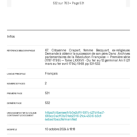
532 sur 763
• Page 531
Infos
67. Citoyenne Crapart, femme Becquart, ex-religieuse.
RÉFÉRENCE BIBLIOGRAPHIQUE
Demande à obtenir la succession de son père. Dans : Archives
parlementaires de la Révolution Française — Première série
(1787-1799) — Tome LXXXVII - Du 1er au 12 germinal An II (21
mars au 1er avril 1794)
. 1968. pp. 531-532.
Français
LANGUE PRINCIPALE
2
NOMBRE DE PAGES
531
PREMIÈRE PAGE
532
DERNIÈRE PAGE
https://iiif.persee.fr/b0e2cf11-597c-427d-8ac7-
URI DU MANIFEST IIIF DU VOLUME
CONTENANT LE DOCUMENT
68bcc0acf13b/31eb2316-21c4-4506-b3cf-
4eba41baccfe/manifest
10 octobre 2024 à 18:18
MODIFIÉ LE