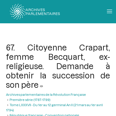
ARCHIVES
PARLEMENTAIRES
Fil
d'Ariane
67. Citoyenne Crapart,
femme Becquart, ex-
religieuse. Demande à
obtenir la succession de
son père
Archives parlementaires de la Révolution Française
Première série (1787-1799)
Tome LXXXVII - Du 1er au 12 germinal An II (21 mars au 1er avril
1794)
République française - Convention nationale