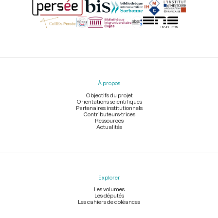
Menu
du
pied
À propos
de
page
Objectifs du projet
Orientations scientifiques
Partenaires institutionnels
Contributeurs-trices
Ressources
Actualités
Explorer
Les volumes
Les députés
Les cahiers de doléances