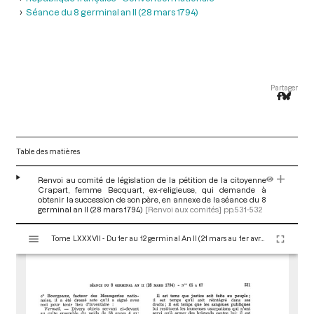
Séance du 8 germinal an II (28 mars 1794)
Partager
Table des matières
Renvoi au comité de législation de la pétition de la citoyenne
Crapart, femme Becquart, ex-religieuse, qui demande à
obtenir la succession de son père, en annexe de la séance du 8
germinal an II (28 mars 1794)
[Renvoi aux comités]
pp.531-532
V
Tome LXXXVII - Du 1er au 12 germinal An II (21 mars au 1er avril 1794)
i
s
u
a
l
i