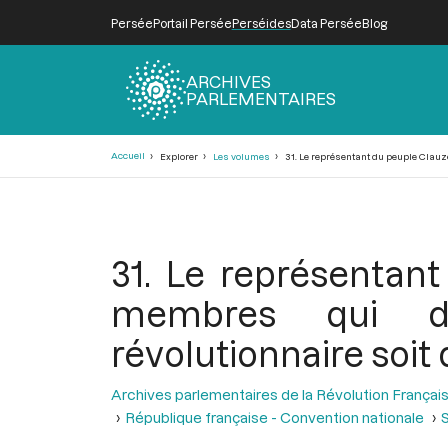
Persée
Portail Persée
Perséides
Data Persée
Blog
ARCHIVES
PARLEMENTAIRES
Fil
Accueil
Explorer
Les volumes
31. Le représentant du peuple Clauz
d'Ariane
31. Le représentan
membres qui do
révolutionnaire soit
Archives parlementaires de la Révolution Françai
République française - Convention nationale
S