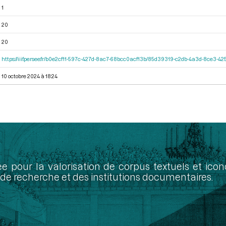
1
20
20
https://iiif.persee.fr/b0e2cf11-597c-427d-8ac7-68bcc0acf13b/85d39319-c2db-4a3d-8ce3-
10 octobre 2024 à 18:24
ée pour la valorisation de corpus textuels et ic
de recherche et des institutions documentaires.