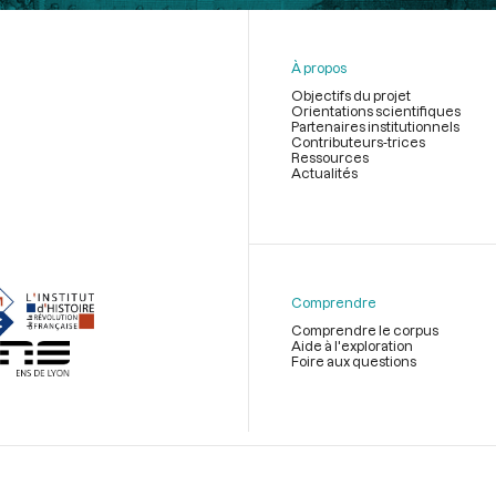
À propos
Objectifs du projet
Orientations scientifiques
Partenaires institutionnels
Contributeurs-trices
Ressources
Actualités
Menu
du
pied
de
Comprendre
page
Comprendre le corpus
Aide à l'exploration
Foire aux questions