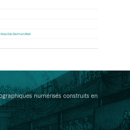
4251dac0dc9e/manifest
onographiques numérisés construits en