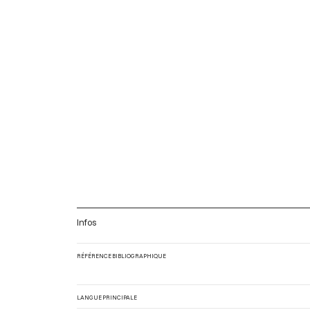
Infos
RÉFÉRENCE BIBLIOGRAPHIQUE
LANGUE PRINCIPALE