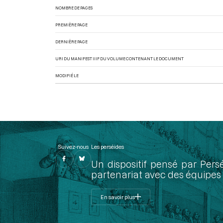
NOMBRE DE PAGES
PREMIÈRE PAGE
DERNIÈRE PAGE
URI DU MANIFEST IIIF DU VOLUME CONTENANT LE DOCUMENT
MODIFIÉ LE
Suivez-nous
Les perséides
Un dispositif pensé par Pers
partenariat avec des équipes 
En savoir plus