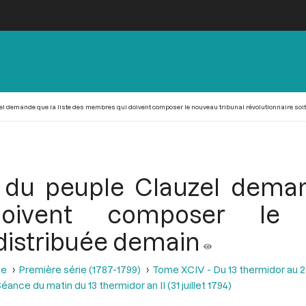
el demande que la liste des membres qui doivent composer le nouveau tribunal révolutionnaire soi
t du peuple Clauzel deman
ivent composer le n
 distribuée demain
se
Première série (1787-1799)
Tome XCIV - Du 13 thermidor au 25 t
éance du matin du 13 thermidor an II (31 juillet 1794)