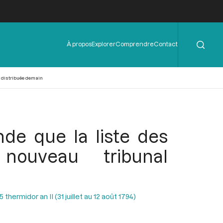
Rechercher
Menu
À propos
Explorer
Comprendre
Contact
de
l'en-
tête
t distribuée demain
de que la liste des
ouveau tribunal
hermidor an II (31 juillet au 12 août 1794)