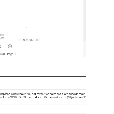
 638
• Page 20
mposer le nouveau tribunal révolutionnaire soit distribuée demain.
 Tome XCIV - Du 13 thermidor au 25 thermidor an II (31 juillet au 12