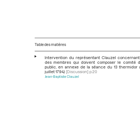
Table des matières
Intervention du représentant Clauzel concernant l
des membres qui doivent composer le comité d
public, en annexe de la séance du 13 thermidor an
juillet 1794)
[Discussion]
p.20
Jean-Baptiste Clauzel